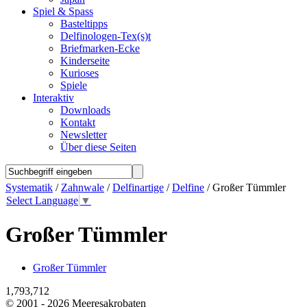
Spiel & Spass
Basteltipps
Delfinologen-Tex(s)t
Briefmarken-Ecke
Kinderseite
Kurioses
Spiele
Interaktiv
Downloads
Kontakt
Newsletter
Über diese Seiten
Systematik
/
Zahnwale
/
Delfinartige
/
Delfine
/ Großer Tümmler
Select Language
▼
Großer Tümmler
Großer Tümmler
1,793,712
© 2001 - 2026 Meeresakrobaten