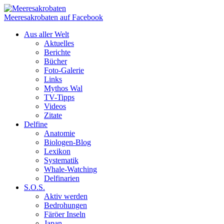
Meeresakrobaten auf Facebook
Aus aller Welt
Aktuelles
Berichte
Bücher
Foto-Galerie
Links
Mythos Wal
TV-Tipps
Videos
Zitate
Delfine
Anatomie
Biologen-Blog
Lexikon
Systematik
Whale-Watching
Delfinarien
S.O.S.
Aktiv werden
Bedrohungen
Färöer Inseln
Japan