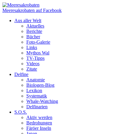
Meeresakrobaten auf Facebook
Aus aller Welt
Aktuelles
Berichte
Bücher
Foto-Galerie
Links
Mythos Wal
TV-Tipps
Videos
Zitate
Delfine
Anatomie
Biologen-Blog
Lexikon
Systematik
Whale-Watching
Delfinarien
S.O.S.
Aktiv werden
Bedrohungen
Färöer Inseln
Japan