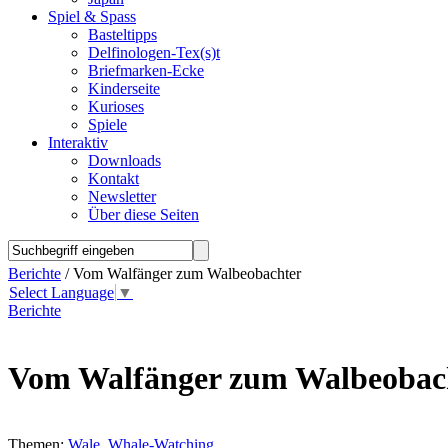
Spiel & Spass
Basteltipps
Delfinologen-Tex(s)t
Briefmarken-Ecke
Kinderseite
Kurioses
Spiele
Interaktiv
Downloads
Kontakt
Newsletter
Über diese Seiten
Berichte
/ Vom Walfänger zum Walbeobachter
Select Language
▼
Berichte
Vom Walfänger zum Walbeobac
Themen:
Wale
,
Whale-Watching