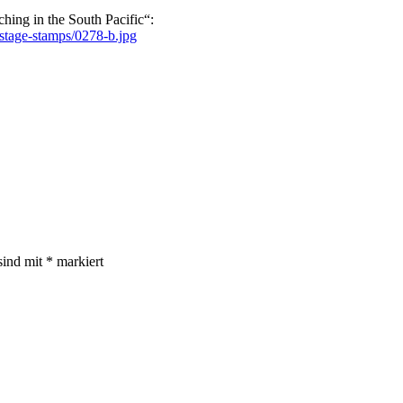
ing in the South Pacific“:
stage-stamps/0278-b.jpg
sind mit
*
markiert