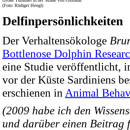
Große Tümmler in der Straße von Gibraltar
(Foto: Rüdiger Hengl)
Delfinpersönlichkeiten
Der Verhaltensökologe
Bru
Bottlenose Dolphin Research
eine Studie veröffentlicht, 
vor der Küste Sardiniens be
erschienen in
Animal Behav
(2009 habe ich den Wissens
und darüber einen Beitrag f