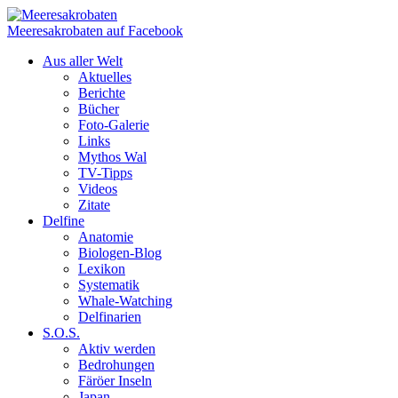
Meeresakrobaten auf Facebook
Aus aller Welt
Aktuelles
Berichte
Bücher
Foto-Galerie
Links
Mythos Wal
TV-Tipps
Videos
Zitate
Delfine
Anatomie
Biologen-Blog
Lexikon
Systematik
Whale-Watching
Delfinarien
S.O.S.
Aktiv werden
Bedrohungen
Färöer Inseln
Japan