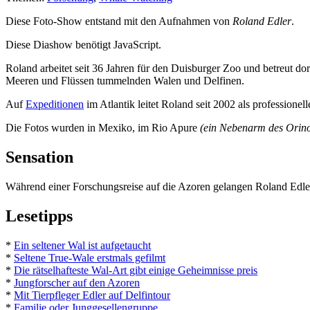
Diese Foto-Show entstand mit den Aufnahmen von
Roland Edler
.
Diese Diashow benötigt JavaScript.
Roland arbeitet seit 36 Jahren für den Duisburger Zoo und betreut dor
Meeren und Flüssen tummelnden Walen und Delfinen.
Auf
Expeditionen
im Atlantik leitet Roland seit 2002 als professionel
Die Fotos wurden in Mexiko, im Rio Apure
(ein Nebenarm des Orin
Sensation
Während einer Forschungsreise auf die Azoren gelangen Roland Edl
Lesetipps
*
Ein seltener Wal ist aufgetaucht
*
Seltene True-Wale erstmals gefilmt
*
Die rätselhafteste Wal-Art gibt einige Geheimnisse preis
*
Jungforscher auf den Azoren
*
Mit Tierpfleger Edler auf Delfintour
*
Familie oder Junggesellengruppe