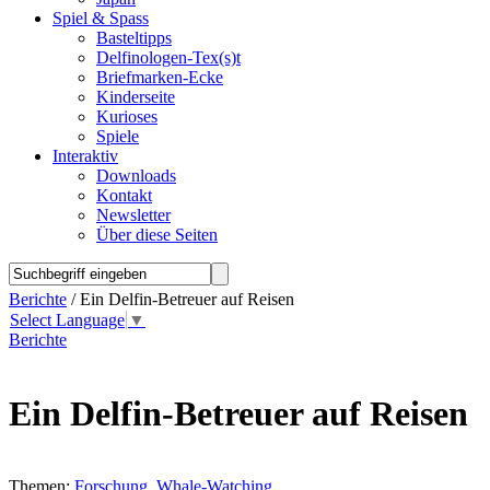
Spiel & Spass
Basteltipps
Delfinologen-Tex(s)t
Briefmarken-Ecke
Kinderseite
Kurioses
Spiele
Interaktiv
Downloads
Kontakt
Newsletter
Über diese Seiten
Berichte
/ Ein Delfin-Betreuer auf Reisen
Select Language
▼
Berichte
Ein Delfin-Betreuer auf Reisen
Themen:
Forschung
,
Whale-Watching