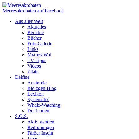
Meeresakrobaten auf Facebook
Aus aller Welt
Aktuelles
Berichte
Bücher
Foto-Galerie
Links
Mythos Wal
TV-Tipps
Videos
Zitate
Delfine
Anatomie
Biologen-Blog
Lexikon
Systematik
Whale-Watching
Delfinarien
S.O.S.
Aktiv werden
Bedrohungen
Färöer Inseln
Japan