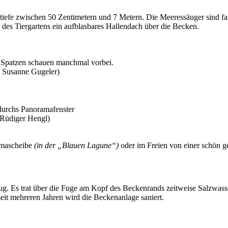
rtiefe zwischen 50 Zentimetern und 7 Metern. Die Meeressäuger sind fa
 des Tiergartens ein aufblasbares Hallendach über die Becken.
Spatzen schauen manchmal vorbei.
: Susanne Gugeler)
durchs Panoramafenster
 Rüdiger Hengl)
amascheibe
(in der „Blauen Lagune“)
oder im Freien von einer schön ge
g. Es trat über die Fuge am Kopf des Beckenrands zeitweise Salzwasse
seit mehreren Jahren wird die Beckenanlage saniert.