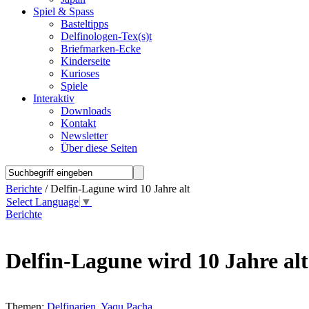
Spiel & Spass
Basteltipps
Delfinologen-Tex(s)t
Briefmarken-Ecke
Kinderseite
Kurioses
Spiele
Interaktiv
Downloads
Kontakt
Newsletter
Über diese Seiten
Berichte
/ Delfin-Lagune wird 10 Jahre alt
Select Language
▼
Berichte
Delfin-Lagune wird 10 Jahre alt
Themen:
Delfinarien
,
Yaqu Pacha