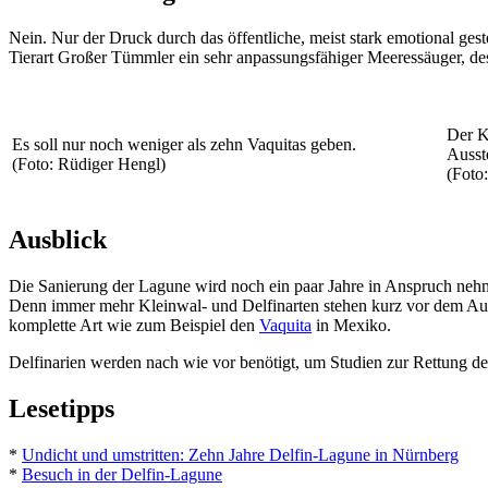
Nein. Nur der Druck durch das öffentliche, meist stark emotional ges
Tierart Großer Tümmler ein sehr anpassungsfähiger Meeressäuger, desse
Der K
Es soll nur noch weniger als zehn Vaquitas geben.
Ausst
(Foto: Rüdiger Hengl)
(Foto
Ausblick
Die Sanierung der Lagune wird noch ein paar Jahre in Anspruch nehme
Denn immer mehr Kleinwal- und Delfinarten stehen kurz vor dem Aus
komplette Art wie zum Beispiel den
Vaquita
in Mexiko.
Delfinarien werden nach wie vor benötigt, um Studien zur Rettung der
Lesetipps
*
Undicht und umstritten: Zehn Jahre Delfin-Lagune in Nürnberg
*
Besuch in der Delfin-Lagune