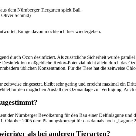
aus dem Nürnberger Tiergarten spielt Ball.
: Oliver Schmid)
eantwortet. Einige davon möchte ich hier wiedergeben.
d durch Ozon desinfiziert. Als zusätzliche Sicherheit wurde parallel z
Desinfektion maßgebliche Redox-Potenzial nicht allein durch das Oz
mmbädern üblichen Konzentration. Für die Tiere hat die zeitweise Chl
ur zeitweise eingesetzt, bleibt sehr gering und erreicht maximal ein D
Mittel für den möglichen Ausfall der Ozonanlage zur Verfügung. Auch 
zugestimmt?
zent der Nürnberger Bevölkerung für den Bau einer Delfinlagune und da
m 21. Oktober 2005 dem Planungskonzept für das damals noch „Lagune 
ieriger als bei anderen Tierarten?