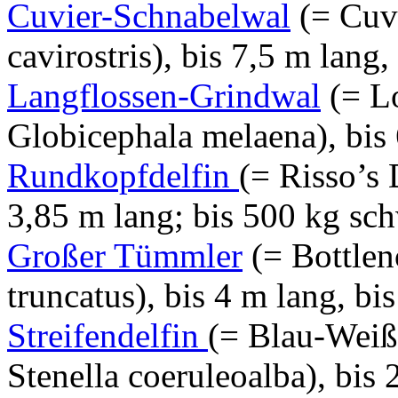
Cuvier-Schnabelwal
(= Cuv
cavirostris), bis 7,5 m lang,
Langflossen-Grindwal
(= L
Globicephala melaena), bis 
Rundkopfdelfin
(= Risso’s 
3,85 m lang; bis 500 kg sc
Großer Tümmler
(= Bottlen
truncatus), bis 4 m lang, bi
Streifendelfin
(= Blau-Weiß
Stenella coeruleoalba), bis 