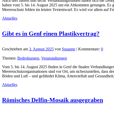
Nach drei Jahren und sechs Verhandlungsrunden haben sich die Delega
haben vom 5. bis 14. August 2025 um ein Abkommen gerungen. Es gi
Meeresschutz fehlen im letzten Textentwurf. Es wird vor allem auf F
Aktuelles
Gibt es in Genf einen Plastikvertrag?
Geschrieben am
3. August 2025
von
Susanne
| Kommentare:
0
Themen:
Bedrohungen
,
Veranstaltungen
Vom 5. bis 14. August 2025 finden in Genf die finalen Verhandlunge
Meeresschutzorganisationen sind vor Ort, um sicherzustellen, dass d
Böden und Luft – und gefährdet Klima, Artenvielfalt und Gesundheit.
Aktuelles
Römisches Delfin-Mosaik ausgegraben