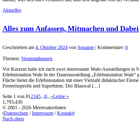
Aktuelles
Alles zum Anfassen, Mitmachen und Dabei
Geschrieben am
4. Oktober 2024
von
Susanne
| Kommentare:
0
Themen:
Veranstaltungen
Vor Kurzem habe ich euch zwei interessante Wale-Ausstellungen in No
Erlebnisstation Wale In der Dauerausstellung „Erlebnisstation Wale
Fläche bietet die Erlebnisstation mit einer Vielzahl didaktischer Ele
Fernreiseprofis und Superhirne. Der Blauwal […]
Seite 1 von 8
1
2
3
4
5
...
8
...
»
Letzte »
1,793,430
© 2001 - 2026 Meeresakrobaten
(
Datenschutz
/
Impressum
/
Kontakt
)
Nach oben