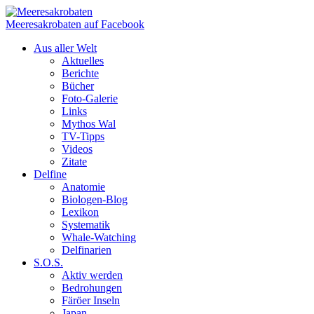
Meeresakrobaten auf Facebook
Aus aller Welt
Aktuelles
Berichte
Bücher
Foto-Galerie
Links
Mythos Wal
TV-Tipps
Videos
Zitate
Delfine
Anatomie
Biologen-Blog
Lexikon
Systematik
Whale-Watching
Delfinarien
S.O.S.
Aktiv werden
Bedrohungen
Färöer Inseln
Japan