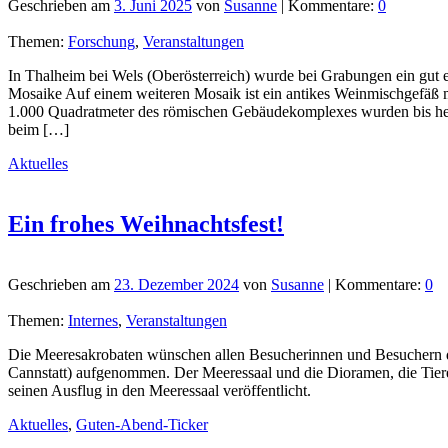
Geschrieben am
3. Juni 2025
von
Susanne
| Kommentare:
0
Themen:
Forschung
,
Veranstaltungen
In Thalheim bei Wels (Oberösterreich) wurde bei Grabungen ein gut
Mosaike Auf einem weiteren Mosaik ist ein antikes Weinmischgefäß 
1.000 Quadratmeter des römischen Gebäudekomplexes wurden bis heute 
beim […]
Aktuelles
Ein frohes Weihnachtsfest!
Geschrieben am
23. Dezember 2024
von
Susanne
| Kommentare:
0
Themen:
Internes
,
Veranstaltungen
Die Meeresakrobaten wünschen allen Besucherinnen und Besuchern d
Cannstatt) aufgenommen. Der Meeressaal und die Dioramen, die Tiere 
seinen Ausflug in den Meeressaal veröffentlicht.
Aktuelles
,
Guten-Abend-Ticker