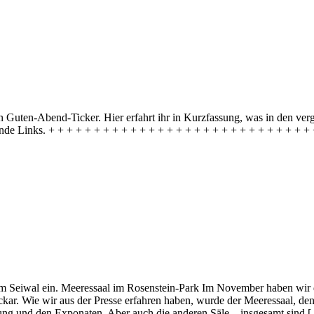
Guten-Abend-Ticker. Hier erfahrt ihr in Kurzfassung, was in den verg
ende Links. + + + + + + + + + + + + + + + + + + + + + + + + + + + + 
m Seiwal ein. Meeressaal im Rosenstein-Park Im November haben wir 
ar. Wie wir aus der Presse erfahren haben, wurde der Meeressaal, den
ltung und den Exponaten. Aber auch die anderen Säle – insgesamt sind 