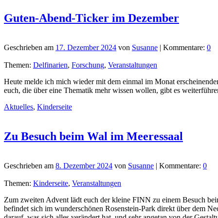
Guten-Abend-Ticker im Dezember
Geschrieben am
17. Dezember 2024
von
Susanne
| Kommentare:
0
Themen:
Delfinarien
,
Forschung
,
Veranstaltungen
Heute melde ich mich wieder mit dem einmal im Monat erscheinenden 
euch, die über eine Thematik mehr wissen wollen, gibt es weiterführ
Aktuelles
,
Kinderseite
Zu Besuch beim Wal im Meeressaal
Geschrieben am
8. Dezember 2024
von
Susanne
| Kommentare:
0
Themen:
Kinderseite
,
Veranstaltungen
Zum zweiten Advent lädt euch der kleine FINN zu einem Besuch bei
befindet sich im wunderschönen Rosenstein-Park direkt über dem Neck
darauf, was sich alles verändert hat, und sehr angetan von der Gesta