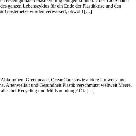
t ersten globalen Plastikvertrag einigen können. Über 160 Staaten
s ganzen Lebenszyklus für ein Ende der Plastikkrise und den
 für Geisternetze wurden verwässert, obwohl […]
obales Abkommen. Greenpeace, OceanCare sowie andere Umwelt- und
a, Artenvielfalt und Gesundheit Plastik verschmutzt weltweit Meere,
bt alles bei Recycling und Müllsammlung? Öl- […]