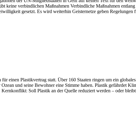
tionen der UN-Mitgliedstaaten in Genf auf keinen Text für den weltwei
bt keine verbindlichen Maßnahmen Verbindliche Maßnahmen entlang de
reiwilligkeit gesetzt. Es wird weiterhin Geisternetze geben Regelungen
n für einen Plastikvertrag statt. Über 160 Staaten ringen um ein gl
er Ozean und seine Bewohner eine Stimme haben. Plastik gefährdet Klim
 Kernkonflikt: Soll Plastik an der Quelle reduziert werden – oder blei