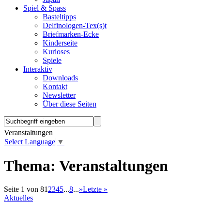
Spiel & Spass
Basteltipps
Delfinologen-Tex(s)t
Briefmarken-Ecke
Kinderseite
Kurioses
Spiele
Interaktiv
Downloads
Kontakt
Newsletter
Über diese Seiten
Veranstaltungen
Select Language
▼
Thema:
Veranstaltungen
Seite 1 von 8
1
2
3
4
5
...
8
...
»
Letzte »
Aktuelles