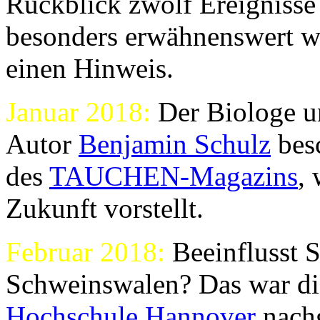
Rückblick zwölf Ereignisse
besonders erwähnenswert wa
einen Hinweis.
Januar 2018:
Der Biologe
Autor
Benjamin Schulz
besc
des
TAUCHEN-Magazins
,
Zukunft vorstellt.
Februar 2018:
Beeinflusst S
Schweinswalen? Das war die
Hochschule Hannover
nach