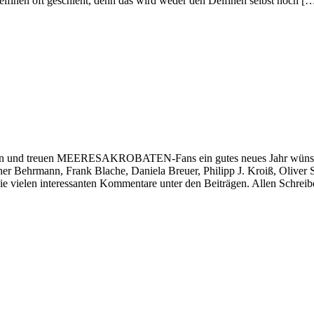
 Delfinen oft geschieht, denn das wird weder den Delfinen selbst noch [
euen und treuen MEERESAKROBATEN-Fans ein gutes neues Jahr wünschen
nther Behrmann, Frank Blache, Daniela Breuer, Philipp J. Kroiß, Oliv
die vielen interessanten Kommentare unter den Beiträgen. Allen Schre