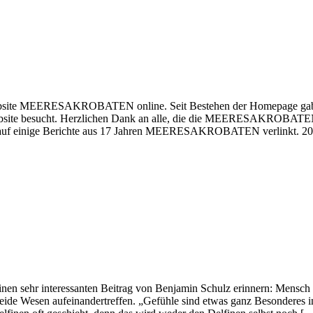
 Website MEERESAKROBATEN online. Seit Bestehen der Homepage gab e
site besucht. Herzlichen Dank an alle, die die MEERESAKROBATEN al
hier auf einige Berichte aus 17 Jahren MEERESAKROBATEN verlink
nen sehr interessanten Beitrag von Benjamin Schulz erinnern: Mensch 
ide Wesen aufeinandertreffen. „Gefühle sind etwas ganz Besonderes i