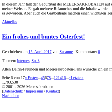
In diesem Jahr fällt der Geburtstag der MEEERSAKROBATEN auf ei
meiner Website. Es gab mehrere Relaunches und die Inhalte wurden im
es geworden. Aber auch die Gastbeiträge machen einen wichtigen
Aktuelles
Ein frohes und buntes Osterfest!
Geschrieben am
15. April 2017
von
Susanne
| Kommentare:
0
Themen:
Internes
,
Spaß
Allen Delfin-Freunden und Meeresakrobaten-Fans wünsche ich ein fro
Seite 6 von 17
« Erste
«
...
4
5
6
7
8
...
12
14
16
...
»
Letzte »
1,793,538
© 2001 - 2026 Meeresakrobaten
(
Datenschutz
/
Impressum
/
Kontakt
)
Nach oben