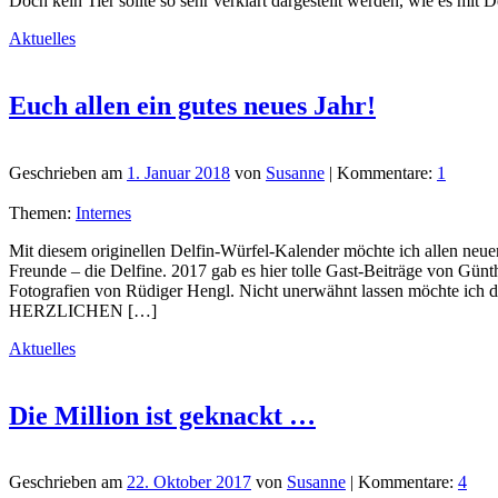
Doch kein Tier sollte so sehr verklärt dargestellt werden, wie es mit
Aktuelles
Euch allen ein gutes neues Jahr!
Geschrieben am
1. Januar 2018
von
Susanne
| Kommentare:
1
Themen:
Internes
Mit diesem originellen Delfin-Würfel-Kalender möchte ich allen n
Freunde – die Delfine. 2017 gab es hier tolle Gast-Beiträge von Gü
Fotografien von Rüdiger Hengl. Nicht unerwähnt lassen möchte ich 
HERZLICHEN […]
Aktuelles
Die Million ist geknackt …
Geschrieben am
22. Oktober 2017
von
Susanne
| Kommentare:
4