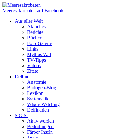
Meeresakrobaten auf Facebook
Aus aller Welt
Aktuelles
Berichte
Bücher
Foto-Galerie
Links
Mythos Wal
TV-Tipps
Videos
Zitate
Delfine
Anatomie
Biologen-Blog
Lexikon
Systematik
Whale-Watching
Delfinarien
S.O.S.
Aktiv werden
Bedrohungen
Färöer Inseln
Japan