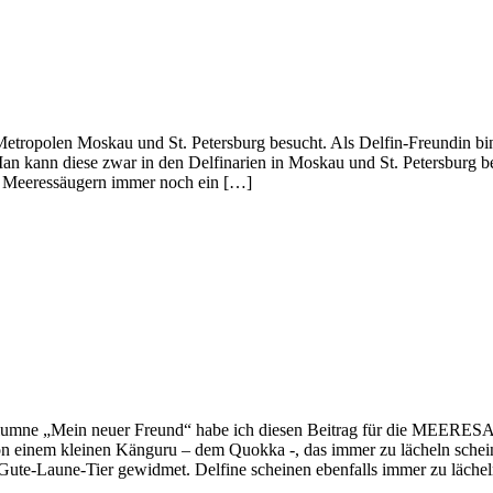
Metropolen Moskau und St. Petersburg besucht. Als Delfin-Freundin bin
Man kann diese zwar in den Delfinarien in Moskau und St. Petersburg b
n Meeressäugern immer noch ein […]
olumne „Mein neuer Freund“ habe ich diesen Beitrag für die MEER
n einem kleinen Känguru – dem Quokka -, das immer zu lächeln schein
Gute-Laune-Tier gewidmet. Delfine scheinen ebenfalls immer zu lächel