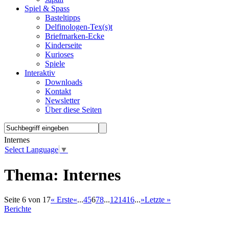
Spiel & Spass
Basteltipps
Delfinologen-Tex(s)t
Briefmarken-Ecke
Kinderseite
Kurioses
Spiele
Interaktiv
Downloads
Kontakt
Newsletter
Über diese Seiten
Internes
Select Language
▼
Thema:
Internes
Seite 6 von 17
« Erste
«
...
4
5
6
7
8
...
12
14
16
...
»
Letzte »
Berichte