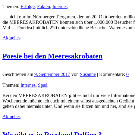
Themen:
Erfolge
,
Fakten
,
Internes
… nicht nur im Nürnberger Tiergarten, der am 20. Oktober den millio
die MEERESAKROBATEN können sich über 1.000.000 Besucher freuen. 
Mal … Durchschnittlich 250 unterschiedliche Besucher Waren es anfa
Aktuelles
Poesie bei den Meeresakrobaten
Geschrieben am
9. September 2017
von
Susanne
| Kommentare:
0
Themen:
Internes
,
Spaß
Bei den MEERESAKROBATEN gibt es nicht nur viele Informationen üb
Wochenende möchte ich euch mit einem selbst ausgedachten Gedich
gehen dabei niemals unter. Und wenn sie flitzen hin und her, sind si
Aktuelles
Wo gibt es in Russland Delfine ?