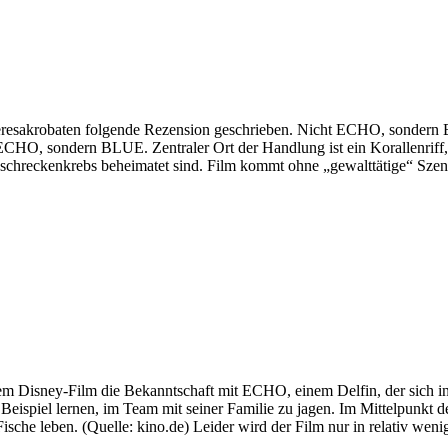
eresakrobaten folgende Rezension geschrieben. Nicht ECHO, sondern 
 ECHO, sondern BLUE. Zentraler Ort der Handlung ist ein Korallenri
chreckenkrebs beheimatet sind. Film kommt ohne „gewalttätige“ Szenen
m Disney-Film die Bekanntschaft mit ECHO, einem Delfin, der sich i
spiel lernen, im Team mit seiner Familie zu jagen. Im Mittelpunkt de
sche leben. (Quelle: kino.de) Leider wird der Film nur in relativ weni