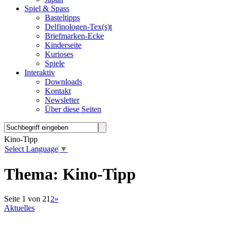
Spiel & Spass
Basteltipps
Delfinologen-Tex(s)t
Briefmarken-Ecke
Kinderseite
Kurioses
Spiele
Interaktiv
Downloads
Kontakt
Newsletter
Über diese Seiten
Kino-Tipp
Select Language
▼
Thema:
Kino-Tipp
Seite 1 von 2
1
2
»
Aktuelles