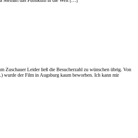
Reza Memari das Publikum in die Welt […]
um Zuschauer Leider ließ die Besucherzahl zu wünschen übrig. Von
sw.) wurde der Film in Augsburg kaum beworben. Ich kann mir