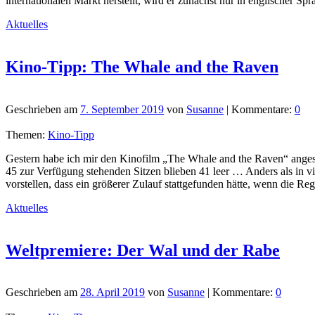
internationalen Markt herstellt, wird er zunächst nur in englischer S
Aktuelles
Kino-Tipp: The Whale and the Raven
Geschrieben am
7. September 2019
von
Susanne
| Kommentare:
0
Themen:
Kino-Tipp
Gestern habe ich mir den Kinofilm „The Whale and the Raven“ anges
45 zur Verfügung stehenden Sitzen blieben 41 leer … Anders als in v
vorstellen, dass ein größerer Zulauf stattgefunden hätte, wenn die R
Aktuelles
Weltpremiere: Der Wal und der Rabe
Geschrieben am
28. April 2019
von
Susanne
| Kommentare:
0