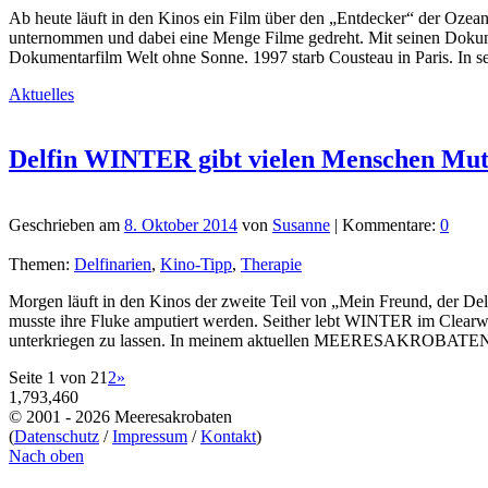
Ab heute läuft in den Kinos ein Film über den „Entdecker“ der Ozean
unternommen und dabei eine Menge Filme gedreht. Mit seinen Dokum
Dokumentarfilm Welt ohne Sonne. 1997 starb Cousteau in Paris. In se
Aktuelles
Delfin WINTER gibt vielen Menschen Mu
Geschrieben am
8. Oktober 2014
von
Susanne
| Kommentare:
0
Themen:
Delfinarien
,
Kino-Tipp
,
Therapie
Morgen läuft in den Kinos der zweite Teil von „Mein Freund, der De
musste ihre Fluke amputiert werden. Seither lebt WINTER im Clearwat
unterkriegen zu lassen. In meinem aktuellen MEERESAKROBATEN-Be
Seite 1 von 2
1
2
»
1,793,460
© 2001 - 2026 Meeresakrobaten
(
Datenschutz
/
Impressum
/
Kontakt
)
Nach oben