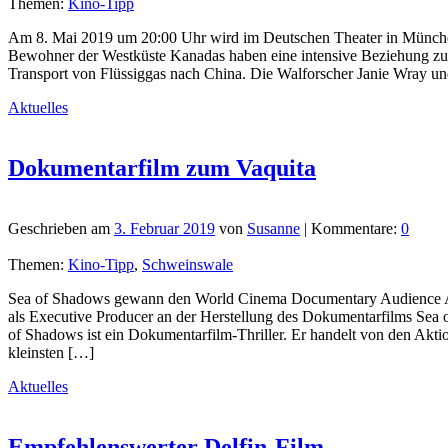
Themen:
Kino-Tipp
Am 8. Mai 2019 um 20:00 Uhr wird im Deutschen Theater in München
Bewohner der Westküste Kanadas haben eine intensive Beziehung zur 
Transport von Flüssiggas nach China. Die Walforscher Janie Wray und 
Aktuelles
Dokumentarfilm zum Vaquita
Geschrieben am
3. Februar 2019
von
Susanne
| Kommentare:
0
Themen:
Kino-Tipp
,
Schweinswale
Sea of Shadows gewann den World Cinema Documentary Audience Awa
als Executive Producer an der Herstellung des Dokumentarfilms Sea o
of Shadows ist ein Dokumentarfilm-Thriller. Er handelt von den Aktio
kleinsten […]
Aktuelles
Empfehlenswerter Delfin-Film