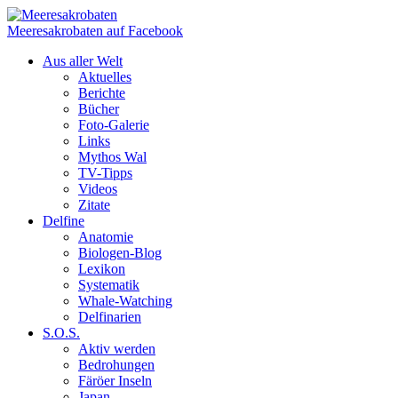
Meeresakrobaten auf Facebook
Aus aller Welt
Aktuelles
Berichte
Bücher
Foto-Galerie
Links
Mythos Wal
TV-Tipps
Videos
Zitate
Delfine
Anatomie
Biologen-Blog
Lexikon
Systematik
Whale-Watching
Delfinarien
S.O.S.
Aktiv werden
Bedrohungen
Färöer Inseln
Japan