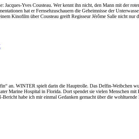
e: Jacques-Yves Cousteau. Wer kennt ihn nicht, den Mann mit der rote
entationen hat er Fernsehzuschauern die Geheimnisse der Unterwasse
inem Kinofilm über Cousteau greift Regisseur Jérôme Salle nicht nur 
t
lfin“ an. WINTER spielt darin die Hauptrolle. Das Delfin-Weibchen wur
er Marine Hospital in Florida. Dort spendet sie vielen Menschen mit 
richt habe ich mir einmal Gedanken gemacht über die wohltuende 