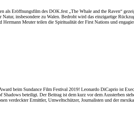
 als Eröffnungsfilm des DOK.fest „The Whale and the Raven“ gezeig
Natur, insbesondere zu Walen. Bedroht wird das einzigartige Rückzug
Hermann Meuter teilen die Spiritualität der First Nations und engagier
rd beim Sundance Film Festival 2019! Leonardo DiCaprio ist Execu
f Shadows beteiligt. Der Beitrag ist dem kurz vor dem Aussterben ste
nen verdeckter Ermittler, Umweltschützer, Journalisten und der mexikan