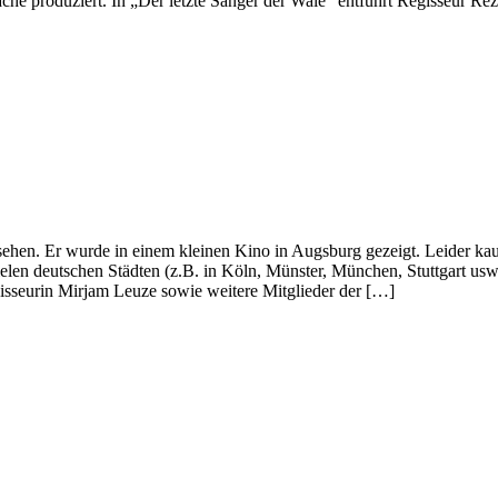
prache produziert. In „Der letzte Sänger der Wale“ entführt Regisseur 
ehen. Er wurde in einem kleinen Kino in Augsburg gezeigt. Leider ka
ielen deutschen Städten (z.B. in Köln, Münster, München, Stuttgart u
egisseurin Mirjam Leuze sowie weitere Mitglieder der […]