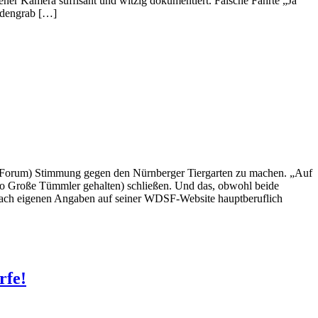
ener Kamera süffisant und witzig dokumentiert. Falsche Fährte „Ja
rdengrab […]
z-Forum) Stimmung gegen den Nürnberger Tiergarten zu machen. „Auf
oo Große Tümmler gehalten) schließen. Und das, obwohl beide
er nach eigenen Angaben auf seiner WDSF-Website hauptberuflich
rfe!