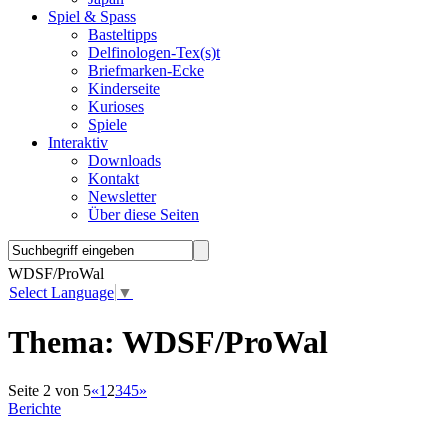
Spiel & Spass
Basteltipps
Delfinologen-Tex(s)t
Briefmarken-Ecke
Kinderseite
Kurioses
Spiele
Interaktiv
Downloads
Kontakt
Newsletter
Über diese Seiten
WDSF/ProWal
Select Language
▼
Thema:
WDSF/ProWal
Seite 2 von 5
«
1
2
3
4
5
»
Berichte