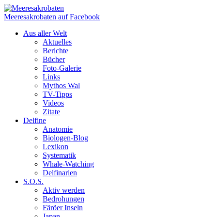
Meeresakrobaten auf Facebook
Aus aller Welt
Aktuelles
Berichte
Bücher
Foto-Galerie
Links
Mythos Wal
TV-Tipps
Videos
Zitate
Delfine
Anatomie
Biologen-Blog
Lexikon
Systematik
Whale-Watching
Delfinarien
S.O.S.
Aktiv werden
Bedrohungen
Färöer Inseln
Japan