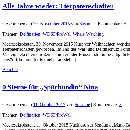
Alle Jahre wieder: Tierpatenschaften
Geschrieben am
30. November 2015
von
Susanne
| Kommentare:
5
Themen:
Delfinarien
,
WDSF/ProWal
,
Whale-Watching
Meeresakrobaten, 30. November 2015 Kurz vor Weihnachten wenden sic
Tierpatenschaften geworben. Im Fall des Wal- und Delfinschutz-Foru
Madeira lebenden Großen Tümmler oder Rauzahndelfin bestätigt bek
persönlicher und individueller aussieht. […]
Berichte
0 Sterne für „Spürhündin“ Nina
Geschrieben am
11. Oktober 2015
von
Susanne
| Kommentare:
8
Themen:
Delfinarien
,
WDSF/ProWal
Meeresakrobaten, 11. Oktober 2015 Nachlese zur Sendung „Mario Ba