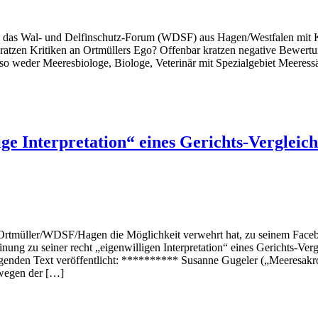
l- und Delfinschutz-Forum (WDSF) aus Hagen/Westfalen mit Kritik
atzen Kritiken an Ortmüllers Ego? Offenbar kratzen negative Bewertun
 also weder Meeresbiologe, Biologe, Veterinär mit Spezialgebiet Meeress
ge Interpretation“ eines Gerichts-Vergleich
ler/WDSF/Hagen die Möglichkeit verwehrt hat, zu seinem Faceboo
ung zu seiner recht „eigenwilligen Interpretation“ eines Gerichts-Verg
lgenden Text veröffentlicht: ********** Susanne Gugeler („Meeresakr
 wegen der […]