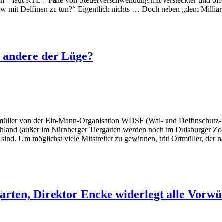
en – laut RTL – Fälle von Steuerverschwendung mit versteckter und off
 mit Delfinen zu tun?“ Eigentlich nichts … Doch neben „dem Millia
 andere der Lüge?
rtmüller von der Ein-Mann-Organisation WDSF (Wal- und Delfinschut
tschland (außer im Nürnberger Tiergarten werden noch im Duisburger Z
 sind. Um möglichst viele Mitstreiter zu gewinnen, tritt Ortmüller, d
arten, Direktor Encke widerlegt alle Vorwü