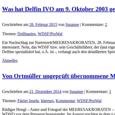
Was hat Delfin IVO am 9. Oktober 2003 ge
Geschrieben am
28. Februar 2015
von
Susanne
| Kommentare:
2
Themen:
Delfinarien
,
WDSF/ProWal
Ein Nachschlag zur Narrenzeit/MEERESAKROBATEN, 28. Februar 201
interessiert. Nein, das WDSF bzw. sein Geschäftsführer, der (laut ei
Delfine spezialisiert hat, o.Ä. ist -, verlangt auch den detaillierte
Aktuelles
Von Ortmüller ungeprüft übernommene Mel
Geschrieben am
21. Dezember 2014
von
Susanne
| Kommentare:
1
Themen:
Färöer Inseln
,
Internes
,
Kommentar
,
WDSF/ProWal
Rüdiger Hengl – Autor und Fotograf der MEERESAKROBATEN – hat
WDSF) vor dem Presserat beanstandet. Im August erschien in dem o.g