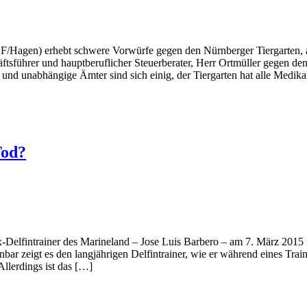
gen) erhebt schwere Vorwürfe gegen den Nürnberger Tiergarten, aber 
sführer und hauptberuflicher Steuerberater, Herr Ortmüller gegen den
 und unabhängige Ämter sind sich einig, der Tiergarten hat alle Medik
Tod?
elfintrainer des Marineland – Jose Luis Barbero – am 7. März 2015 t
nbar zeigt es den langjährigen Delfintrainer, wie er während eines Tr
llerdings ist das […]