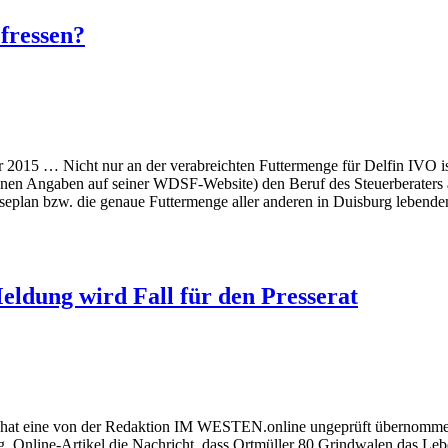
fressen?
5 … Nicht nur an der verabreichten Futtermenge für Delfin IVO is
genen Angaben auf seiner WDSF-Website) den Beruf des Steuerberaters a
n Speiseplan bzw. die genaue Futtermenge aller anderen in Duisburg lebe
dung wird Fall für den Presserat
 eine von der Redaktion IM WESTEN.online ungeprüft übernommene
. Online-Artikel die Nachricht, dass Ortmüller 80 Grindwalen das Leb