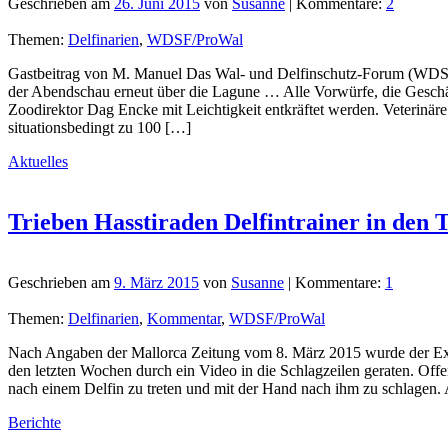
Geschrieben am
26. Juni 2015
von
Susanne
| Kommentare:
2
Themen:
Delfinarien
,
WDSF/ProWal
Gastbeitrag von M. Manuel Das Wal- und Delfinschutz-Forum (WDSF/Ha
der Abendschau erneut über die Lagune … Alle Vorwürfe, die Geschäft
Zoodirektor Dag Encke mit Leichtigkeit entkräftet werden. Veterinäre
situationsbedingt zu 100 […]
Aktuelles
Trieben Hasstiraden Delfintrainer in den 
Geschrieben am
9. März 2015
von
Susanne
| Kommentare:
1
Themen:
Delfinarien
,
Kommentar
,
WDSF/ProWal
Nach Angaben der Mallorca Zeitung vom 8. März 2015 wurde der Ex-D
den letzten Wochen durch ein Video in die Schlagzeilen geraten. Offe
nach einem Delfin zu treten und mit der Hand nach ihm zu schlagen. A
Berichte