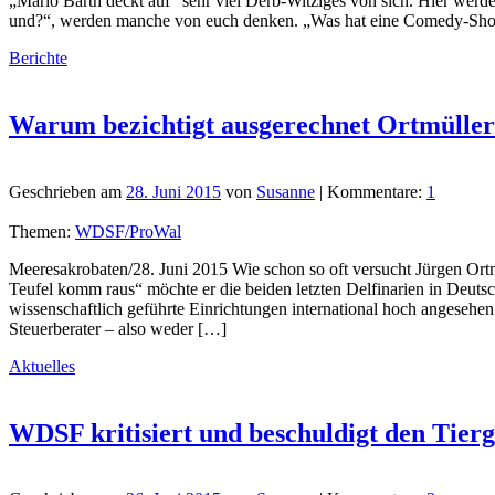
„Mario Barth deckt auf“ sehr viel Derb-Witziges von sich. Hier werd
und?“, werden manche von euch denken. „Was hat eine Comedy-Show
Berichte
Warum bezichtigt ausgerechnet Ortmüller
Geschrieben am
28. Juni 2015
von
Susanne
| Kommentare:
1
Themen:
WDSF/ProWal
Meeresakrobaten/28. Juni 2015 Wie schon so oft versucht Jürgen O
Teufel komm raus“ möchte er die beiden letzten Delfinarien in Deu
wissenschaftlich geführte Einrichtungen international hoch angesehen
Steuerberater – also weder […]
Aktuelles
WDSF kritisiert und beschuldigt den Tierg