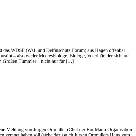
t das WDSF (Wal- und Delfinschutz-Forum) aus Hagen offenbar
usübt – also weder Meeresbiologe, Biologe, Veterinär, der sich auf
nden Großen Tümmler – nicht nur für […]
 Meldung von Jürgen Ortmüller (Chef der Ein-Mann-Organisation
en gerettet haben soll (siehe dazu auch Jürgen Ortmüllers Hang zum