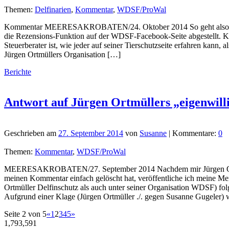
Themen:
Delfinarien
,
Kommentar
,
WDSF/ProWal
Kommentar MEERESAKROBATEN/24. Oktober 2014 So geht also das Wa
die Rezensions-Funktion auf der WDSF-Facebook-Seite abgestellt. Kr
Steuerberater ist, wie jeder auf seiner Tierschutzseite erfahren kann,
Jürgen Ortmüllers Organisation […]
Berichte
Antwort auf Jürgen Ortmüllers „eigenwilli
Geschrieben am
27. September 2014
von
Susanne
| Kommentare:
0
Themen:
Kommentar
,
WDSF/ProWal
MEERESAKROBATEN/27. September 2014 Nachdem mir Jürgen Ortmül
meinen Kommentar einfach gelöscht hat, veröffentliche ich meine Mein
Ortmüller Delfinschutz als auch unter seiner Organisation WDSF) fo
Aufgrund einer Klage (Jürgen Ortmüller ./. gegen Susanne Gugeler)
Seite 2 von 5
«
1
2
3
4
5
»
1,793,591