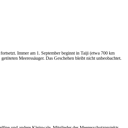
n fortsetzt. Immer am 1. September beginnt in Taiji (etwa 700 km
en getöteten Meeressäuger. Das Geschehen bleibt nicht unbeobachtet.
Delfine und andere Kleinwale. Mitglieder des Meeresschutzprojekts