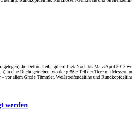
Unterart), Rundkopfdelfine, Kurzflossen-Grindwale und Streifendelfi
o gelegen) die Delfin-Treibjagd eröffnet. Noch bis März/April 2013 
 in eine Bucht getrieben, wo der größte Teil der Tiere mit Messern un
 – vor allem Große Tümmler, Weißstreifendelfine und Rundkopfdelfin
agt werden