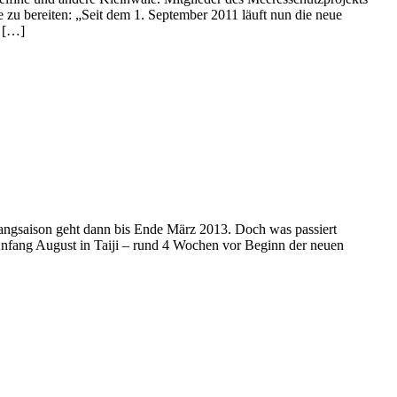
 zu bereiten: „Seit dem 1. September 2011 läuft nun die neue
h […]
Fangsaison geht dann bis Ende März 2013. Doch was passiert
 Anfang August in Taiji – rund 4 Wochen vor Beginn der neuen