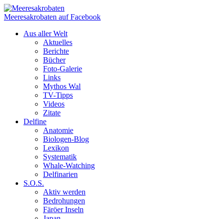
Meeresakrobaten auf Facebook
Aus aller Welt
Aktuelles
Berichte
Bücher
Foto-Galerie
Links
Mythos Wal
TV-Tipps
Videos
Zitate
Delfine
Anatomie
Biologen-Blog
Lexikon
Systematik
Whale-Watching
Delfinarien
S.O.S.
Aktiv werden
Bedrohungen
Färöer Inseln
Japan