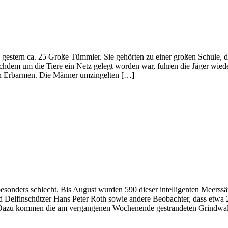
s gestern ca. 25 Große Tümmler. Sie gehörten zu einer großen Schule, 
chdem um die Tiere ein Netz gelegt worden war, fuhren die Jäger wied
in Erbarmen. Die Männer umzingelten […]
besonders schlecht. Bis August wurden 590 dieser intelligenten Meerssä
nd Delfinschützer Hans Peter Roth sowie andere Beobachter, dass etwa 
d. Dazu kommen die am vergangenen Wochenende gestrandeten Grindwal