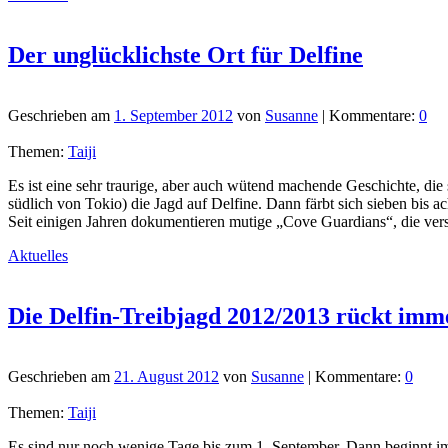
Der unglücklichste Ort für Delfine
Geschrieben am
1. September 2012
von
Susanne
| Kommentare:
0
Themen:
Taiji
Es ist eine sehr traurige, aber auch wütend machende Geschichte, die 
südlich von Tokio) die Jagd auf Delfine. Dann färbt sich sieben bis 
Seit einigen Jahren dokumentieren mutige „Cove Guardians“, die ver
Aktuelles
Die Delfin-Treibjagd 2012/2013 rückt imm
Geschrieben am
21. August 2012
von
Susanne
| Kommentare:
0
Themen:
Taiji
Es sind nur noch wenige Tage bis zum 1. September. Dann beginnt im k