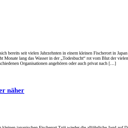
sich bereits seit vielen Jahrzehnten in einem kleinen Fischerort in Japa
acht Monate lang das Wasser in der „Todesbucht“ rot vom Blut der viel
schiedenen Organisationen angehören oder auch privat nach […]
er näher
leinen japanischen Fischerort Taiji wieder die alljährliche Jagd auf 