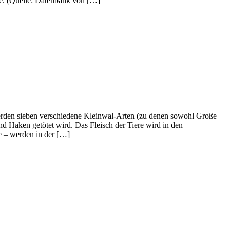
ne. (Quelle: Datenbank von […]
werden sieben verschiedene Kleinwal-Arten (zu denen sowohl Große
d Haken getötet wird. Das Fleisch der Tiere wird in den
e – werden in der […]