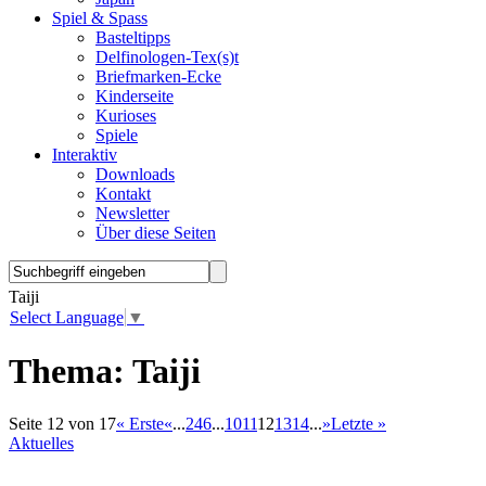
Spiel & Spass
Basteltipps
Delfinologen-Tex(s)t
Briefmarken-Ecke
Kinderseite
Kurioses
Spiele
Interaktiv
Downloads
Kontakt
Newsletter
Über diese Seiten
Taiji
Select Language
▼
Thema:
Taiji
Seite 12 von 17
« Erste
«
...
2
4
6
...
10
11
12
13
14
...
»
Letzte »
Aktuelles