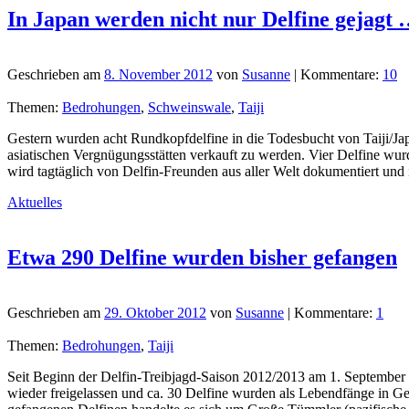
In Japan werden nicht nur Delfine gejagt
Geschrieben am
8. November 2012
von
Susanne
| Kommentare:
10
Themen:
Bedrohungen
,
Schweinswale
,
Taiji
Gestern wurden acht Rundkopfdelfine in die Todesbucht von Taiji/Jap
asiatischen Vergnügungsstätten verkauft zu werden. Vier Delfine wurd
wird tagtäglich von Delfin-Freunden aus aller Welt dokumentiert und
Aktuelles
Etwa 290 Delfine wurden bisher gefangen
Geschrieben am
29. Oktober 2012
von
Susanne
| Kommentare:
1
Themen:
Bedrohungen
,
Taiji
Seit Beginn der Delfin-Treibjagd-Saison 2012/2013 am 1. September wu
wieder freigelassen und ca. 30 Delfine wurden als Lebendfänge in G