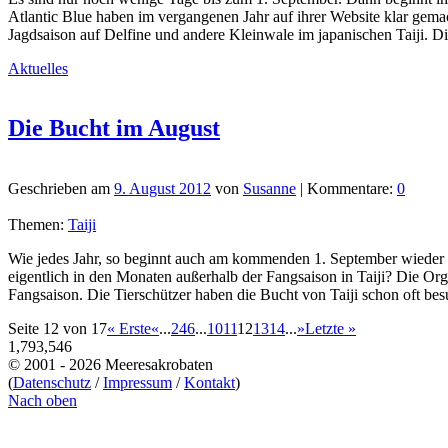
Atlantic Blue haben im vergangenen Jahr auf ihrer Website klar gemac
Jagdsaison auf Delfine und andere Kleinwale im japanischen Taiji. D
Aktuelles
Die Bucht im August
Geschrieben am
9. August 2012
von
Susanne
| Kommentare:
0
Themen:
Taiji
Wie jedes Jahr, so beginnt auch am kommenden 1. September wieder d
eigentlich in den Monaten außerhalb der Fangsaison in Taiji? Die Or
Fangsaison. Die Tierschützer haben die Bucht von Taiji schon oft be
Seite 12 von 17
« Erste
«
...
2
4
6
...
10
11
12
13
14
...
»
Letzte »
1,793,546
© 2001 - 2026 Meeresakrobaten
(
Datenschutz
/
Impressum
/
Kontakt
)
Nach oben