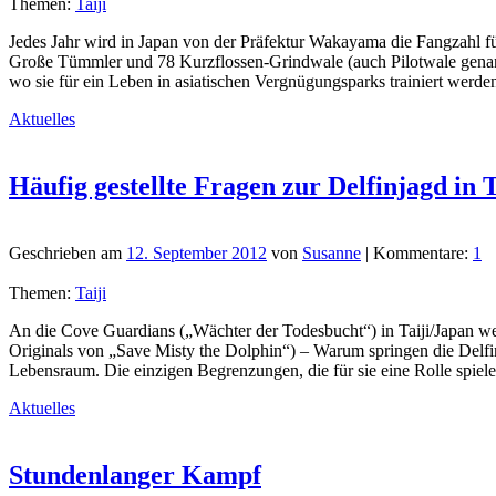
Themen:
Taiji
Jedes Jahr wird in Japan von der Präfektur Wakayama die Fangzahl für
Große Tümmler und 78 Kurzflossen-Grindwale (auch Pilotwale genann
wo sie für ein Leben in asiatischen Vergnügungsparks trainiert werd
Aktuelles
Häufig gestellte Fragen zur Delfinjagd in T
Geschrieben am
12. September 2012
von
Susanne
| Kommentare:
1
Themen:
Taiji
An die Cove Guardians („Wächter der Todesbucht“) in Taiji/Japan wer
Originals von „Save Misty the Dolphin“) – Warum springen die Delfin
Lebensraum. Die einzigen Begrenzungen, die für sie eine Rolle spiel
Aktuelles
Stundenlanger Kampf