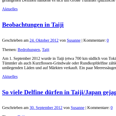
gefangenen Delfinen handelte es sich um Große Tümmler (pazifische 
Aktuelles
Beobachtungen in Taiji
Geschrieben am
24. Oktober 2012
von
Susanne
| Kommentare:
0
Themen:
Bedrohungen
,
Taiji
Am 1. September 2012 wurde in Taiji (etwa 700 km südlich von Toki
Tümmler als auch Kurzflossen-Grindwale oder Rundkopfdelfine zählen)
umliegenden Läden und auf Märkten verkauft. Ein paar Meeressäuger
Aktuelles
So viele Delfine dürfen in Taiji/Japan gej
Geschrieben am
30. September 2012
von
Susanne
| Kommentare:
0