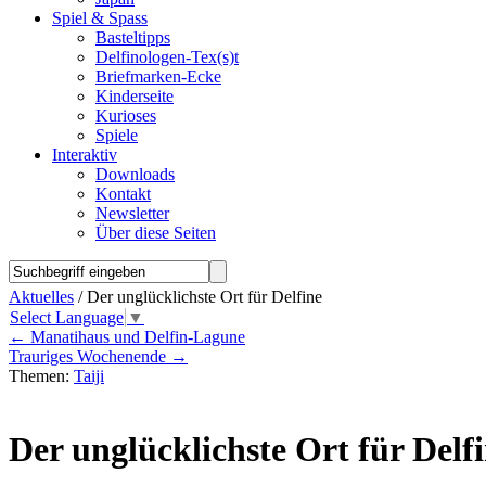
Spiel & Spass
Basteltipps
Delfinologen-Tex(s)t
Briefmarken-Ecke
Kinderseite
Kurioses
Spiele
Interaktiv
Downloads
Kontakt
Newsletter
Über diese Seiten
Aktuelles
/ Der unglücklichste Ort für Delfine
Select Language
▼
←
Manatihaus und Delfin-Lagune
Trauriges Wochenende
→
Themen:
Taiji
Der unglücklichste Ort für Delf