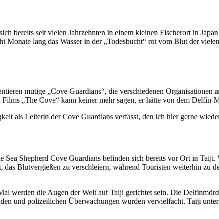
sich bereits seit vielen Jahrzehnten in einem kleinen Fischerort in Japa
acht Monate lang das Wasser in der „Todesbucht“ rot vom Blut der viele
ntieren mutige „Cove Guardians“, die verschiedenen Organisationen ang
n Films „The Cove“ kann keiner mehr sagen, er hätte von dem Delfin-M
eit als Leiterin der Cove Guardians verfasst, den ich hier gerne wied
e Sea Shepherd Cove Guardians befinden sich bereits vor Ort in Taiji. 
t, das Blutvergießen zu verschleiern, während Touristen weiterhin zu den
al werden die Augen der Welt auf Taiji gerichtet sein. Die Delfinmörde
den und polizeilichen Überwachungen wurden vervielfacht. Taiji unter