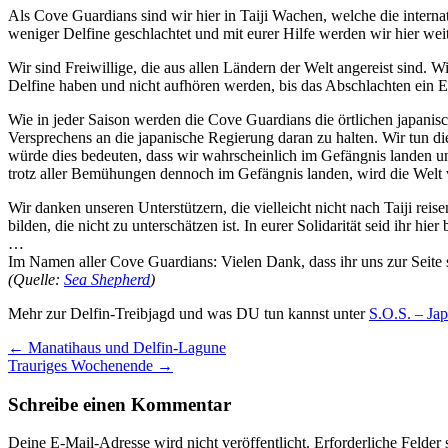
Als Cove Guardians sind wir hier in Taiji Wachen, welche die inter
weniger Delfine geschlachtet und mit eurer Hilfe werden wir hier weite
Wir sind Freiwillige, die aus allen Ländern der Welt angereist sind. 
Delfine haben und nicht aufhören werden, bis das Abschlachten ein E
Wie in jeder Saison werden die Cove Guardians die örtlichen japani
Versprechens an die japanische Regierung daran zu halten. Wir tun di
würde dies bedeuten, dass wir wahrscheinlich im Gefängnis landen und
trotz aller Bemühungen dennoch im Gefängnis landen, wird die Welt w
Wir danken unseren Unterstützern, die vielleicht nicht nach Taiji re
bilden, die nicht zu unterschätzen ist. In eurer Solidarität seid ihr hier 
…
Im Namen aller Cove Guardians: Vielen Dank, dass ihr uns zur Seite
(Quelle:
Sea Shepherd
)
Mehr zur Delfin-Treibjagd und was DU tun kannst unter
S.O.S. – Ja
←
Manatihaus und Delfin-Lagune
Trauriges Wochenende
→
Schreibe einen Kommentar
Deine E-Mail-Adresse wird nicht veröffentlicht.
Erforderliche Felder 