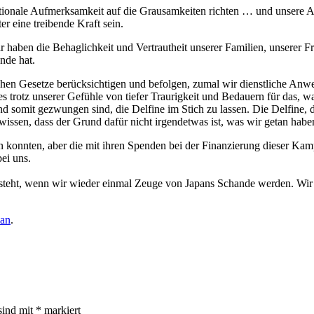
nationale Aufmerksamkeit auf die Grausamkeiten richten … und unsere
r eine treibende Kraft sein.
Wir haben die Behaglichkeit und Vertrautheit unserer Familien, unserer F
nde hat.
schen Gesetze berücksichtigen und befolgen, zumal wir dienstliche An
es trotz unserer Gefühle von tiefer Traurigkeit und Bedauern für das, w
 somit gezwungen sind, die Delfine im Stich zu lassen. Die Delfine, di
issen, dass der Grund dafür nicht irgendetwas ist, was wir getan haben
isen konnten, aber die mit ihren Spenden bei der Finanzierung dieser K
bei uns.
 steht, wenn wir wieder einmal Zeuge von Japans Schande werden. Wir 
pan
.
sind mit
*
markiert