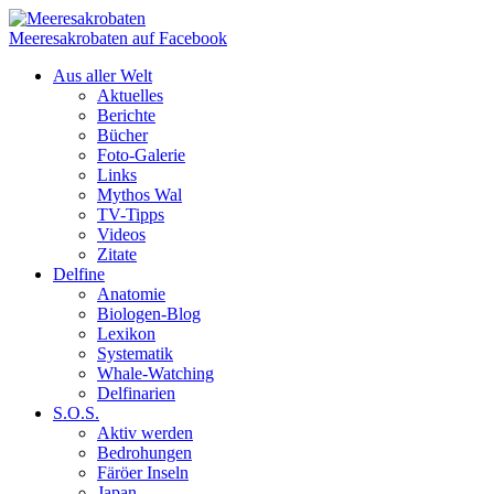
Meeresakrobaten auf Facebook
Aus aller Welt
Aktuelles
Berichte
Bücher
Foto-Galerie
Links
Mythos Wal
TV-Tipps
Videos
Zitate
Delfine
Anatomie
Biologen-Blog
Lexikon
Systematik
Whale-Watching
Delfinarien
S.O.S.
Aktiv werden
Bedrohungen
Färöer Inseln
Japan