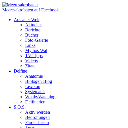
Meeresakrobaten auf Facebook
Aus aller Welt
Aktuelles
Berichte
Bücher
Foto-Galerie
Links
Mythos Wal
TV-Tipps
Videos
Zitate
Delfine
Anatomie
Biologen-Blog
Lexikon
Systematik
Whale-Watching
Delfinarien
S.O.S.
Aktiv werden
Bedrohungen
Färöer Inseln
Japan