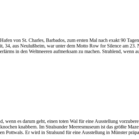
Hafen von St. Charles, Barbados, zum ersten Mal nach exakt 90 Tagen i
akait, 34, aus Neulußheim, war unter dem Motto Row for Silence am 23.
serlärms in den Weltmeeren aufmerksam zu machen. Strahlend, wenn a
 wenn es darum geht, einen toten Wal für eine Ausstellung vorzubereit
knochen knabbern. Im Stralsunder Meeresmuseum ist das größte Mazer
 Pottwals. Er wird in Stralsund für eine Ausstellung in Münster prä