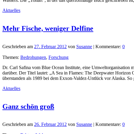
Wassers. Die „Tonart“, in der das querformatige Buch geschrieben ist
Aktuelles
Mehr Fische, weniger Delfine
Geschrieben am
27. Februar 2012
von
Susanne
| Kommentare:
0
Themen:
Bedrohungen
,
Forschung
Dr. Carl Safina vom Blue Ocean Institute, eine Umweltorganisation 
darüber. Der Titel lautet: „A Sea in Flames: The Deepwater Horizo
überstanden als 1989 bei dem Exxon-Valdez-Untlück vor Alaska. So 
Aktuelles
Ganz schön groß
Geschrieben am
26. Februar 2012
von
Susanne
| Kommentare:
0