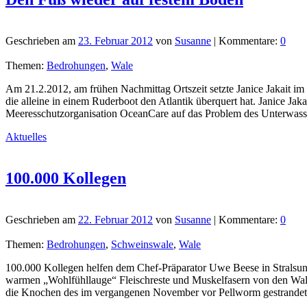
Geschrieben am
23. Februar 2012
von
Susanne
| Kommentare:
0
Themen:
Bedrohungen
,
Wale
Am 21.2.2012, am frühen Nachmittag Ortszeit setzte Janice Jakait im 
die alleine in einem Ruderboot den Atlantik überquert hat. Janice J
Meeresschutzorganisation OceanCare auf das Problem des Unterwas
Aktuelles
100.000 Kollegen
Geschrieben am
22. Februar 2012
von
Susanne
| Kommentare:
0
Themen:
Bedrohungen
,
Schweinswale
,
Wale
100.000 Kollegen helfen dem Chef-Präparator Uwe Beese in Stralsund,
warmen „Wohlfühllauge“ Fleischreste und Muskelfasern von den Wal
die Knochen des im vergangenen November vor Pellworm gestrandeten