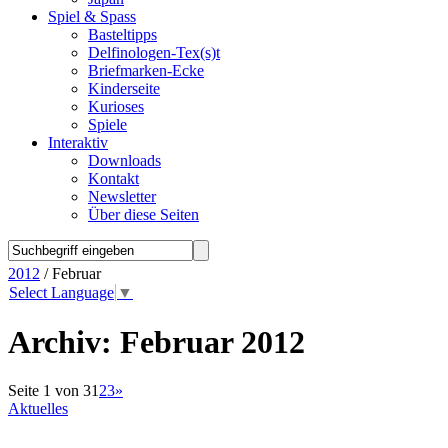
Spiel & Spass
Basteltipps
Delfinologen-Tex(s)t
Briefmarken-Ecke
Kinderseite
Kurioses
Spiele
Interaktiv
Downloads
Kontakt
Newsletter
Über diese Seiten
2012
/ Februar
Select Language
▼
Archiv:
Februar 2012
Seite 1 von 3
1
2
3
»
Aktuelles