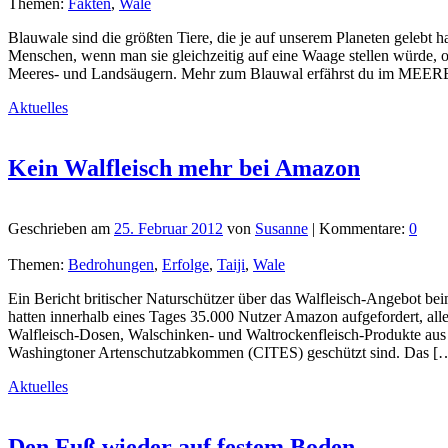
Themen:
Fakten
,
Wale
Blauwale sind die größten Tiere, die je auf unserem Planeten geleb
Menschen, wenn man sie gleichzeitig auf eine Waage stellen würde, 
Meeres- und Landsäugern. Mehr zum Blauwal erfährst du im ME
Aktuelles
Kein Walfleisch mehr bei Amazon
Geschrieben am
25. Februar 2012
von
Susanne
| Kommentare:
0
Themen:
Bedrohungen
,
Erfolge
,
Taiji
,
Wale
Ein Bericht britischer Naturschützer über das Walfleisch-Angebot b
hatten innerhalb eines Tages 35.000 Nutzer Amazon aufgefordert, al
Walfleisch-Dosen, Walschinken- und Waltrockenfleisch-Produkte aus
Washingtoner Artenschutzabkommen (CITES) geschützt sind. Das [
Aktuelles
Den Fuß wieder auf festem Boden