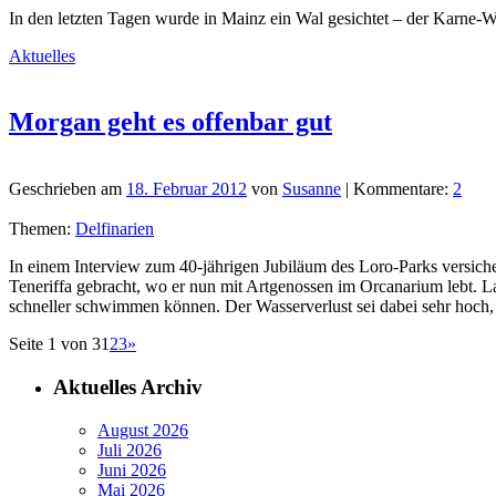
In den letzten Tagen wurde in Mainz ein Wal gesichtet – der Karne-
Aktuelles
Morgan geht es offenbar gut
Geschrieben am
18. Februar 2012
von
Susanne
| Kommentare:
2
Themen:
Delfinarien
In einem Interview zum 40-jährigen Jubiläum des Loro-Parks versi
Teneriffa gebracht, wo er nun mit Artgenossen im Orcanarium lebt. L
schneller schwimmen können. Der Wasserverlust sei dabei sehr hoch, 
Seite 1 von 3
1
2
3
»
Aktuelles Archiv
August 2026
Juli 2026
Juni 2026
Mai 2026