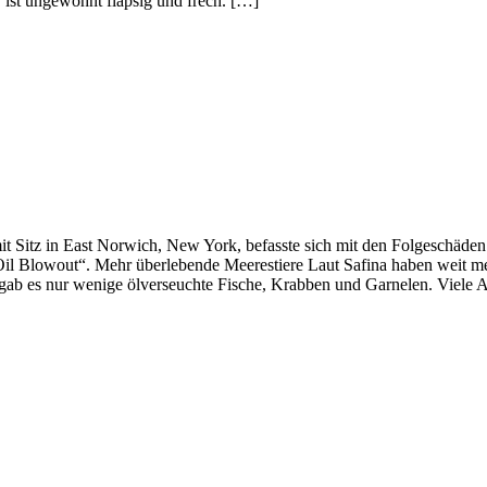
, ist ungewohnt flapsig und frech. […]
mit Sitz in East Norwich, New York, befasste sich mit den Folgeschä
n Oil Blowout“. Mehr überlebende Meerestiere Laut Safina haben weit
gab es nur wenige ölverseuchte Fische, Krabben und Garnelen. Viele 