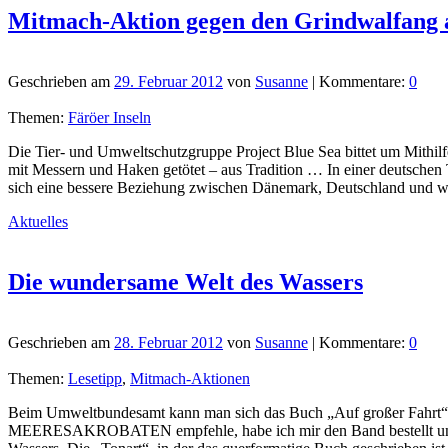
Mitmach-Aktion gegen den Grindwalfang a
Geschrieben am
29. Februar 2012
von
Susanne
| Kommentare:
0
Themen:
Färöer Inseln
Die Tier- und Umweltschutzgruppe Project Blue Sea bittet um Mithilf
mit Messern und Haken getötet – aus Tradition … In einer deutschen 
sich eine bessere Beziehung zwischen Dänemark, Deutschland und we
Aktuelles
Die wundersame Welt des Wassers
Geschrieben am
28. Februar 2012
von
Susanne
| Kommentare:
0
Themen:
Lesetipp
,
Mitmach-Aktionen
Beim Umweltbundesamt kann man sich das Buch „Auf großer Fahrt“ best
MEERESAKROBATEN empfehle, habe ich mir den Band bestellt und auch s