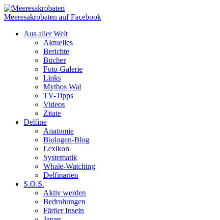
Meeresakrobaten auf Facebook
Aus aller Welt
Aktuelles
Berichte
Bücher
Foto-Galerie
Links
Mythos Wal
TV-Tipps
Videos
Zitate
Delfine
Anatomie
Biologen-Blog
Lexikon
Systematik
Whale-Watching
Delfinarien
S.O.S.
Aktiv werden
Bedrohungen
Färöer Inseln
Japan