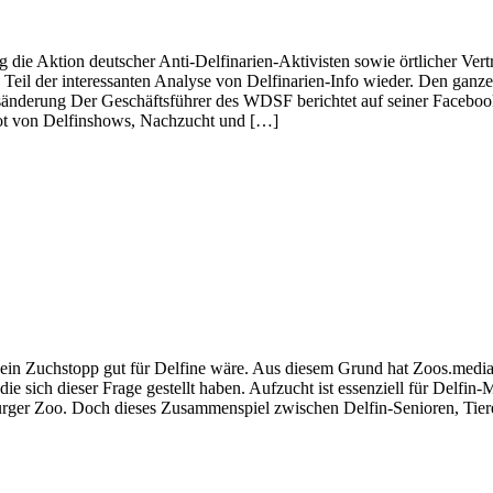
die Aktion deutscher Anti-Delfinarien-Aktivisten sowie örtlicher Vertr
der interessanten Analyse von Delfinarien-Info wieder. Den ganzen
zesänderung Der Geschäftsführer des WDSF berichtet auf seiner Facebo
ot von Delfinshows, Nachzucht und […]
 ein Zuchstopp gut für Delfine wäre. Aus diesem Grund hat Zoos.media
 die sich dieser Frage gestellt haben. Aufzucht ist essenziell für Delfi
burger Zoo. Doch dieses Zusammenspiel zwischen Delfin-Senioren, Tie