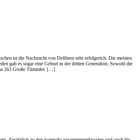
n ist die Nachzucht von Delfinen sehr erfolgreich. Die meisten
en gab es sogar eine Geburt in der dritten Generation. Sowohl die
ropa 263 Große Tümmler. […]
 Netz. Zusätzlich zu den kompakt zusammengefasssten und auch für