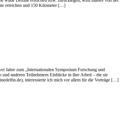
ie wilde Delfine erreichen bzw. zurücklegen, wird massiv von der
fine erreichen und 150 Kilometer […]
wei Jahre zum „Internationalen Symposium Forschung und
 und anderen Teilnehmern Einblicke in ihre Arbeit – die sie
fin.de), interessierte ich mich vor allem für die Vorträge […]