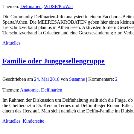
Themen:
Delfinarien
,
WDSF/ProWal
Die Community Delfinarien-Info analysiert in einem Facebook-Beitrag 
Sparta/Athen. Die MEERESAKROBATEN geben hier einen kleinen Teil 
Tierschutzverband planlos in Athen lesen. Aktivisten fordern Geset
Tierschutzverband in Griechenland eine Gesetzesänderung zum Verb
Aktuelles
Familie oder Junggesellengruppe
Geschrieben am
24. Mai 2018
von
Susanne
| Kommentare:
2
Themen:
Anatomie
,
Delfinarien
Im Rahmen der Diskussion um Delfinhaltung stellt sich die Frage, ob
die Cheftierärztin Dr. Kerstin Ternes und Delfinpfleger Roland Edler,
einem das Herz auf. Man sieht nämlich eine Delfin-Familie im Duis
Aktuelles
,
Kinderseite