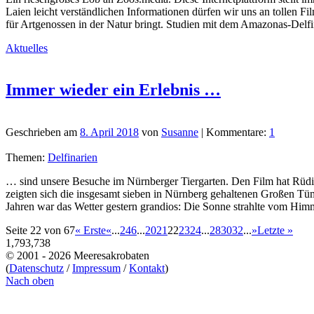
Laien leicht verständlichen Informationen dürfen wir uns an tollen Fi
für Artgenossen in der Natur bringt. Studien mit dem Amazonas-Delf
Aktuelles
Immer wieder ein Erlebnis …
Geschrieben am
8. April 2018
von
Susanne
| Kommentare:
1
Themen:
Delfinarien
… sind unsere Besuche im Nürnberger Tiergarten. Den Film hat Rüdi
zeigten sich die insgesamt sieben in Nürnberg gehaltenen Großen Tümm
Jahren war das Wetter gestern grandios: Die Sonne strahlte vom Hi
Seite 22 von 67
« Erste
«
...
2
4
6
...
20
21
22
23
24
...
28
30
32
...
»
Letzte »
1,793,738
© 2001 - 2026 Meeresakrobaten
(
Datenschutz
/
Impressum
/
Kontakt
)
Nach oben