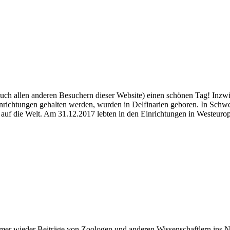
len anderen Besuchern dieser Website) einen schönen Tag! Inzwische
richtungen gehalten werden, wurden in Delfinarien geboren. In Schwed
 auf die Welt. Am 31.12.2017 lebten in den Einrichtungen in Westeu
 immer wieder Beiträge von Zoologen und anderen Wissenschaftlern ins