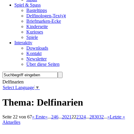
Spiel & Spass
Basteltipps
Delfinologen-Tex(s)t
Briefmarken-Ecke
Kinderseite
Kurioses
Spiele
Interaktiv
Downloads
Kontakt
Newsletter
Über diese Seiten
Delfinarien
Select Language
▼
Thema:
Delfinarien
Seite 22 von 67
« Erste
«
...
2
4
6
...
20
21
22
23
24
...
28
30
32
...
»
Letzte »
Aktuelles