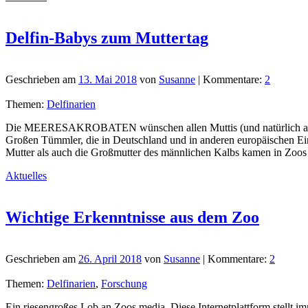
Delfin-Babys zum Muttertag
Geschrieben am
13. Mai 2018
von
Susanne
| Kommentare:
2
Themen:
Delfinarien
Die MEERESAKROBATEN wünschen allen Muttis (und natürlich auch al
Großen Tümmler, die in Deutschland und in anderen europäischen Ein
Mutter als auch die Großmutter des männlichen Kalbs kamen in Zoos
Aktuelles
Wichtige Erkenntnisse aus dem Zoo
Geschrieben am
26. April 2018
von
Susanne
| Kommentare:
2
Themen:
Delfinarien
,
Forschung
Ein riesengroßes Lob an Zoos.media. Diese Internetplattform stellt