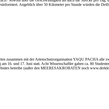
ich? Sowohl über die Geschwindigkeit als auch die Strecke pro Tag, d
 desinformiert. Angeblich über 50 Kilometer pro Stunde würden die Del
rgarten zusammen mit der Artenschutzorganisation YAQU PACHA alle z
m 16. und 17. Juni statt. Acht Wissenschaftler gaben ca. 80 Studenten
Websites betreibe (außer den MEERESAKROBATEN noch www.derkleinedel