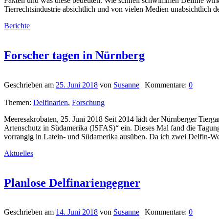
Fakten und was diese bedeuten. Wie schnell schwimmen Delfine wirkl
Tierrechtsindustrie absichtlich und von vielen Medien unabsichtlich
Berichte
Forscher tagen in Nürnberg
Geschrieben am
25. Juni 2018
von
Susanne
| Kommentare:
0
Themen:
Delfinarien
,
Forschung
Meeresakrobaten, 25. Juni 2018 Seit 2014 lädt der Nürnberger Tie
Artenschutz in Südamerika (ISFAS)“ ein. Dieses Mal fand die Tagung a
vorrangig in Latein- und Südamerika ausüben. Da ich zwei Delfin-
Aktuelles
Planlose Delfinariengegner
Geschrieben am
14. Juni 2018
von
Susanne
| Kommentare:
0