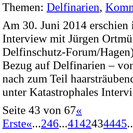
Themen:
Delfinarien
,
Komm
Am 30. Juni 2014 erschien 
Interview mit Jürgen Ortm
Delfinschutz-Forum/Hagen).
Bezug auf Delfinarien – von
nach zum Teil haarsträuben
unter Katastrophales Inter
Seite 43 von 67
«
Erste
«
...
2
4
6
...
41
42
43
44
45
..