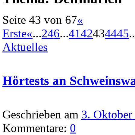
Seite 43 von 67
«
Erste
«
...
2
4
6
...
41
42
43
44
45
..
Aktuelles
Hörtests an Schweinsw
Geschrieben am
3. Oktober
Kommentare:
0