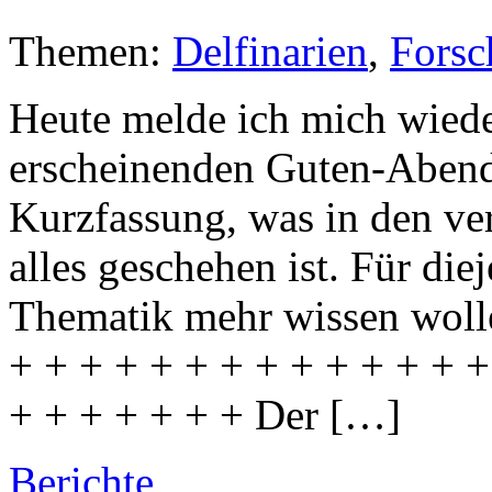
Themen:
Delfinarien
,
Forsc
Heute melde ich mich wied
erscheinenden Guten-Abend-T
Kurzfassung, was in den v
alles geschehen ist. Für die
Thematik mehr wissen wolle
+ + + + + + + + + + + + + +
+ + + + + + + Der […]
Berichte