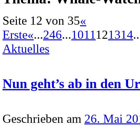
Seite 12 von 35
«
Erste
«
...
2
4
6
...
10
11
12
13
14
..
Aktuelles
Nun geht’s ab in den U
Geschrieben am
26. Mai 20