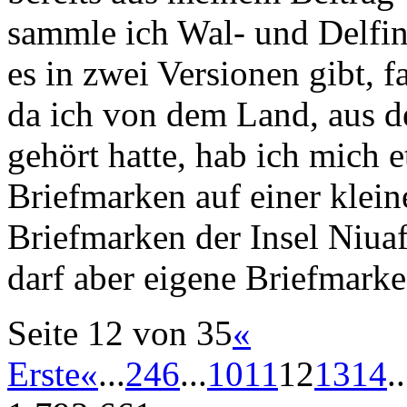
sammle ich Wal- und Delfin
es in zwei Versionen gibt, f
da ich von dem Land, aus d
gehört hatte, hab ich mich 
Briefmarken auf einer klein
Briefmarken der Insel Niua
darf aber eigene Briefmark
Seite 12 von 35
«
Erste
«
...
2
4
6
...
10
11
12
13
14
..