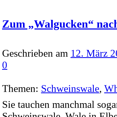
Zum „Walgucken“ nac
Geschrieben am
12. März 
0
Themen:
Schweinswale
,
Wh
Sie tauchen manchmal soga
Schweinswale. Wale in Elbe