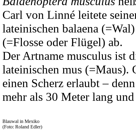
Balaenoptera musculus
heiß
Carl von Linné leitete sei
lateinischen balaena (=Wal
(=Flosse oder Flügel) ab.
Der Artname musculus ist d
lateinischen mus (=Maus). O
einen Scherz erlaubt – den
mehr als 30 Meter lang un
Blauwal in Mexiko
(Foto: Roland Edler)