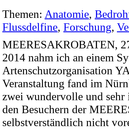
Themen:
Anatomie
,
Bedroh
Flussdelfine
,
Forschung
,
Ve
MEERESAKROBATEN, 27. Ju
2014 nahm ich an einem S
Artenschutzorganisation Y
Veranstaltung fand im Nürnb
zwei wundervolle und sehr i
den Besuchern der ME
selbstverständlich nicht vo