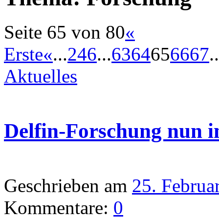
Seite 65 von 80
«
Erste
«
...
2
4
6
...
63
64
65
66
67
..
Aktuelles
Delfin-Forschung nun i
Geschrieben am
25. Februa
Kommentare:
0