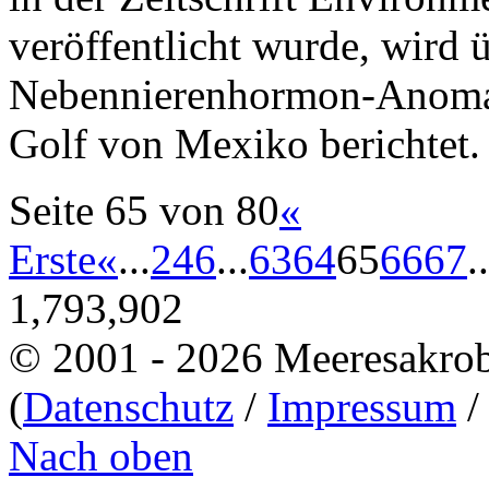
veröffentlicht wurde, wird
Nebennierenhormon-Anoma
Golf von Mexiko berichtet.
Seite 65 von 80
«
Erste
«
...
2
4
6
...
63
64
65
66
67
..
1,793,902
© 2001 - 2026 Meeresakro
(
Datenschutz
/
Impressum
Nach oben