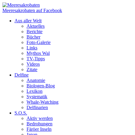
Meeresakrobaten auf Facebook
Aus aller Welt
Aktuelles
Berichte
Bücher
Foto-Galerie
Links
Mythos Wal
TV-Tipps
Videos
Zitate
Delfine
Anatomie
Biologen-Blog
Lexikon
Systematik
Whale-Watching
Delfinarien
S.O.S.
Aktiv werden
Bedrohungen
Färöer Inseln
Japan