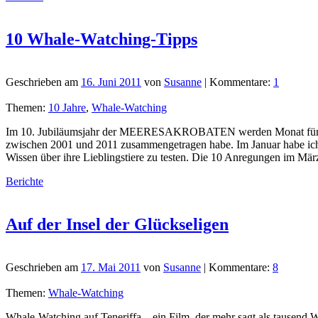
10 Whale-Watching-Tipps
Geschrieben am
16. Juni 2011
von
Susanne
| Kommentare:
1
Themen:
10 Jahre
,
Whale-Watching
Im 10. Jubiläumsjahr der MEERESAKROBATEN werden Monat für Monat d
zwischen 2001 und 2011 zusammengetragen habe. Im Januar habe ich m
Wissen über ihre Lieblingstiere zu testen. Die 10 Anregungen im März
Berichte
Auf der Insel der Glückseligen
Geschrieben am
17. Mai 2011
von
Susanne
| Kommentare:
8
Themen:
Whale-Watching
Whale-Watching auf Teneriffa – ein Film, der mehr sagt als tausend 