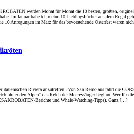
ROBATEN werden Monat für Monat die 10 besten, größten, originellst
abe. Im Januar habe ich meine 10 Lieblingsbücher aus dem Regal gehol
 Die 10 Anregungen im März für das bevorstehende Osterfest waren nicht
dkröten
 italienischen Riviera anzutreffen . Von San Remo aus fährt die CORS
ich hinter den Alpen“ das Reich der Meeressäuger beginnt. Wer für die
MEERESAKROBATEN-Berichte und Whale-Watching-Tipps). Ganz […]