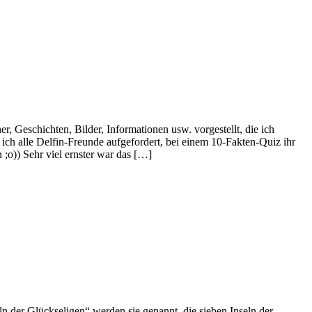
eschichten, Bilder, Informationen usw. vorgestellt, die ich
h alle Delfin-Freunde aufgefordert, bei einem 10-Fakten-Quiz ihr
 ;o)) Sehr viel ernster war das […]
 der Glückseligen“ werden sie genannt, die sieben Inseln der