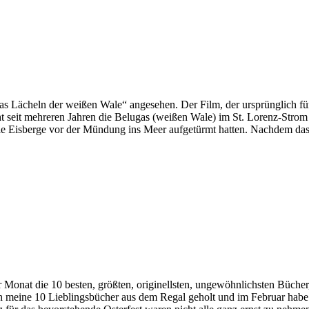
Lächeln der weißen Wale“ angesehen. Der Film, der ursprünglich für 
scht seit mehreren Jahren die Belugas (weißen Wale) im St. Lorenz-Str
iele Eisberge vor der Mündung ins Meer aufgetürmt hatten. Nachdem da
ie 10 besten, größten, originellsten, ungewöhnlichsten Bücher, Ges
eine 10 Lieblingsbücher aus dem Regal geholt und im Februar habe ic