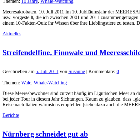
Themen:
10 Jahre
,
Whale-Watching
Meeresakrobaten, 10. Juli 2011 Im 10. Jubiläumsjahr der MEERESAK
usw. vorgestellt, die ich zwischen 2001 und 2011 zusammengetragen h
einem 10-Fakten-Quiz ihr Wissen über ihre Lieblingstiere zu testen.
Aktuelles
Streifendelfine, Finnwale und Meeresschil
Geschrieben am
5. Juli 2011
von
Susanne
| Kommentare:
0
Themen:
Wale
,
Whale-Watching
Diese Meeresbewohner sind zurzeit häufig im Ligurischen Meer an der
bei jeder Tour in diesem Jahr Sichtungen. Kaum zu glauben, dass „gle
Reise nach Italien wärmstens empfehlen (siehe dazu auch die 
Berichte
Nürnberg schneidet gut ab