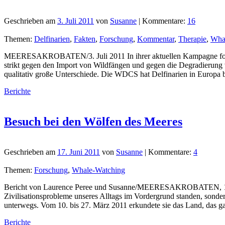
Geschrieben am
3. Juli 2011
von
Susanne
| Kommentare:
16
Themen:
Delfinarien
,
Fakten
,
Forschung
,
Kommentar
,
Therapie
,
Wha
MEERESAKROBATEN/3. Juli 2011 In ihrer aktuellen Kampagne fordert
strikt gegen den Import von Wildfängen und gegen die Degradierung v
qualitativ große Unterschiede. Die WDCS hat Delfinarien in Europa 
Berichte
Besuch bei den Wölfen des Meeres
Geschrieben am
17. Juni 2011
von
Susanne
| Kommentare:
4
Themen:
Forschung
,
Whale-Watching
Bericht von Laurence Peree und Susanne/MEERESAKROBATEN, 17. Jun
Zivilisationsprobleme unseres Alltags im Vordergrund standen, sond
unterwegs. Vom 10. bis 27. März 2011 erkundete sie das Land, das g
Berichte