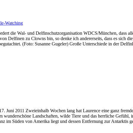
le-Watching
 die Wal- und Delfinschutzorganisation WDCS/München, dass alle Del
on Delfinen zu Clowns bin, so denke ich andererseits, dass es sich d
begutachtet. (Foto: Susanne Gugeler) Große Unterschiede in der Delfin
i 2011 Zweieinhalb Wochen lang hat Laurence eine ganz fremde Welt
ern wunderschöne Landschaften, wilde Tiere und das herrliche Gefühl
anz im Süden von Amerika liegt und dessen Entfernung zur Antarktis g