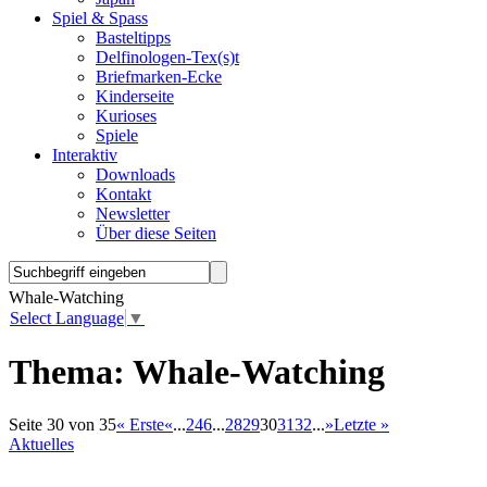
Spiel & Spass
Basteltipps
Delfinologen-Tex(s)t
Briefmarken-Ecke
Kinderseite
Kurioses
Spiele
Interaktiv
Downloads
Kontakt
Newsletter
Über diese Seiten
Whale-Watching
Select Language
▼
Thema:
Whale-Watching
Seite 30 von 35
« Erste
«
...
2
4
6
...
28
29
30
31
32
...
»
Letzte »
Aktuelles