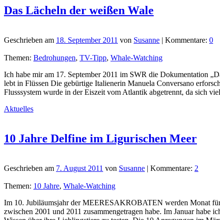
Das Lächeln der weißen Wale
Geschrieben am
18. September 2011
von
Susanne
| Kommentare:
0
Themen:
Bedrohungen
,
TV-Tipp
,
Whale-Watching
Ich habe mir am 17. September 2011 im SWR die Dokumentation „Das 
lebt in Flüssen Die gebürtige Italienerin Manuela Conversano erfor
Flusssystem wurde in der Eiszeit vom Atlantik abgetrennt, da sich v
Aktuelles
10 Jahre Delfine im Ligurischen Meer
Geschrieben am
7. August 2011
von
Susanne
| Kommentare:
2
Themen:
10 Jahre
,
Whale-Watching
Im 10. Jubiläumsjahr der MEERESAKROBATEN werden Monat für Monat d
zwischen 2001 und 2011 zusammengetragen habe. Im Januar habe ich m