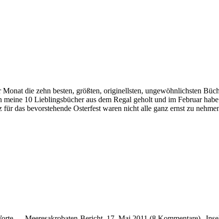
ie zehn besten, größten, originellsten, ungewöhnlichsten Bücher, G
eine 10 Lieblingsbücher aus dem Regal geholt und im Februar habe ic
 für das bevorstehende Osterfest waren nicht alle ganz ernst zu nehmen
Worte … Meeresakrobaten-Bericht, 17. Mai 2011 (8 Kommentare) „Inseln