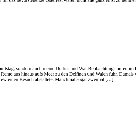
 für das bevorstehende Osterfest waren nicht alle ganz ernst zu nehmen
g, sondern auch meine Delfin- und Wal-Beobachtungstouren im Ligur
 Remo aus hinaus aufs Meer zu den Delfinen und Walen fuhr. Damals war
Crew einen Besuch abstattete. Manchmal sogar zweimal […]