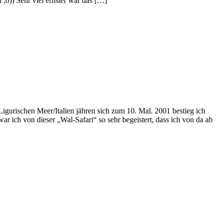
 ;o)) Sehr viel ernster war das […]
ischen Meer/Italien jähren sich zum 10. Mal. 2001 bestieg ich
 ich von dieser „Wal-Safari“ so sehr begeistert, dass ich von da ab