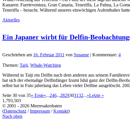
Kanaren: Fuerteventura, Gran Canaria, Teneriffa, La Palma, La Gome
Teneriffa – besucht. Während unseres einwöchigen Aufenthaltes hatte
Aktuelles
Ein Japaner wirbt für Delfin-Beobachtung
Geschrieben am
16. Februar 2011
von
Susanne
| Kommentare:
4
Themen:
Taiji
,
Whale-Watching
Während in Taiji ein Delfin nach dem anderen aus seinem Familienver
hat sich der ehemalige Delfinfänger Izumi Ishii ganz der Delfin-Be
selbst hat in Futo jahrelang das Leben vieler Delfine ausgelöscht. 
Seite 30 von 35
« Erste
«
...
2
4
6
...
28
29
30
31
32
...
»
Letzte »
1,793,503
© 2001 - 2026 Meeresakrobaten
(
Datenschutz
/
Impressum
/
Kontakt
)
Nach oben