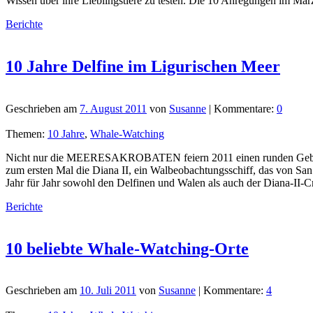
Wissen über ihre Lieblingstiere zu testen. Die 10 Anregungen im März
Berichte
10 Jahre Delfine im Ligurischen Meer
Geschrieben am
7. August 2011
von
Susanne
| Kommentare:
0
Themen:
10 Jahre
,
Whale-Watching
Nicht nur die MEERESAKROBATEN feiern 2011 einen runden Geburtsta
zum ersten Mal die Diana II, ein Walbeobachtungsschiff, das von San
Jahr für Jahr sowohl den Delfinen und Walen als auch der Diana-II-
Berichte
10 beliebte Whale-Watching-Orte
Geschrieben am
10. Juli 2011
von
Susanne
| Kommentare:
4