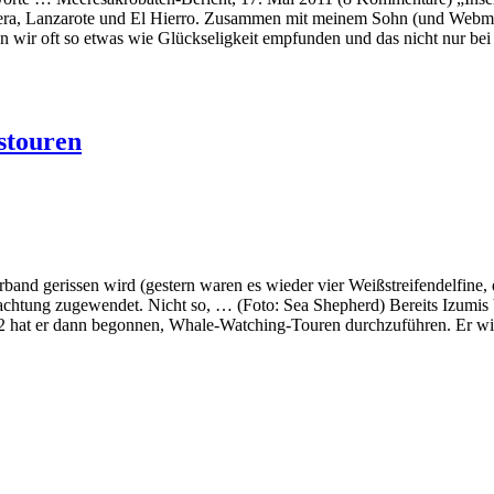
ra, Lanzarote und El Hierro. Zusammen mit meinem Sohn (und Webmaster
n wir oft so etwas wie Glückseligkeit empfunden und das nicht nur be
stouren
band gerissen wird (gestern waren es wieder vier Weißstreifendelfine
obachtung zugewendet. Nicht so, … (Foto: Sea Shepherd) Bereits Izumi
2002 hat er dann begonnen, Whale-Watching-Touren durchzuführen. Er w