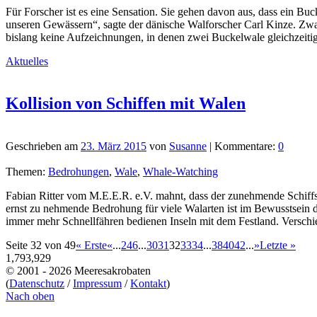
Für Forscher ist es eine Sensation. Sie gehen davon aus, dass ein Buc
unseren Gewässern“, sagte der dänische Walforscher Carl Kinze. Zwar
bislang keine Aufzeichnungen, in denen zwei Buckelwale gleichzeitig
Aktuelles
Kollision von Schiffen mit Walen
Geschrieben am
23. März 2015
von
Susanne
| Kommentare:
0
Themen:
Bedrohungen
,
Wale
,
Whale-Watching
Fabian Ritter vom M.E.E.R. e.V. mahnt, dass der zunehmende Schiff
ernst zu nehmende Bedrohung für viele Walarten ist im Bewusstsein 
immer mehr Schnellfähren bedienen Inseln mit dem Festland. Verschi
Seite 32 von 49
« Erste
«
...
2
4
6
...
30
31
32
33
34
...
38
40
42
...
»
Letzte »
1,793,929
© 2001 - 2026 Meeresakrobaten
(
Datenschutz
/
Impressum
/
Kontakt
)
Nach oben