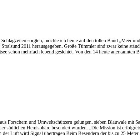
r Schlagzeilen sorgten, möchte ich heute auf den tollen Band „Meer 
und 2011 herausgegeben. Große Tümmler sind zwar keine ständig v
tsee schon mehrfach lebend gesichtet. Von den 14 heute anerkannten 
 Forschern und Umweltschützern gelungen, sieben Blauwale mit Satelli
der südlichen Hemisphäre besendert wurden. „Die Mission ist erfolgreich
an der Luft wird Signal übertragen Beim Besendern der bis zu 25 Meter