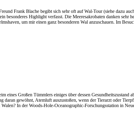
reund Frank Blache begibt sich sehr oft auf Wal-Tour (siehe dazu auc
ein besonderes Highlight verfasst. Die Meeresakrobaten danken sehr h
 Wilhelmshaven, um mir einen ganz besonderen Wal anzuschaue
eim eines Großen Tümmlers einiges über dessen Gesundheitszustand abl
daran gewöhnt, Atemluft auszustoßen, wenn der Tierarzt oder Tierpfleg
n Walen? In der Woods-Hole-Oceanographic-Forschungsstation in Neue