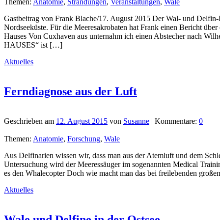
Themen:
Anatomie
,
Strandungen
,
Veranstaltungen
,
Wale
Gastbeitrag von Frank Blache/17. August 2015 Der Wal- und Delfin-F
Nordseeküste. Für die Meeresakrobaten hat Frank einen Bericht über 
Hauses Von Cuxhaven aus unternahm ich einen Abstecher nach
HAUSES“ ist […]
Aktuelles
Ferndiagnose aus der Luft
Geschrieben am
12. August 2015
von
Susanne
| Kommentare:
0
Themen:
Anatomie
,
Forschung
,
Wale
Aus Delfinarien wissen wir, dass man aus der Atemluft und dem Schl
Untersuchung wird der Meeressäuger im sogenannten Medical Training 
es den Whalecopter Doch wie macht man das bei freilebenden große
Aktuelles
Wale und Delfine in der Ostsee