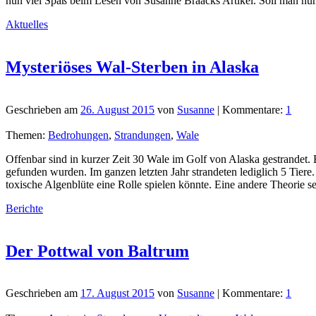
nun viel Spaß beim Lesen von Susanne Braacks Artikel. Soll man nun
Aktuelles
Mysteriöses Wal-Sterben in Alaska
Geschrieben am
26. August 2015
von
Susanne
| Kommentare:
1
Themen:
Bedrohungen
,
Strandungen
,
Wale
Offenbar sind in kurzer Zeit 30 Wale im Golf von Alaska gestrandet.
gefunden wurden. Im ganzen letzten Jahr strandeten lediglich 5 Tiere.
toxische Algenblüte eine Rolle spielen könnte. Eine andere Theorie 
Berichte
Der Pottwal von Baltrum
Geschrieben am
17. August 2015
von
Susanne
| Kommentare:
1