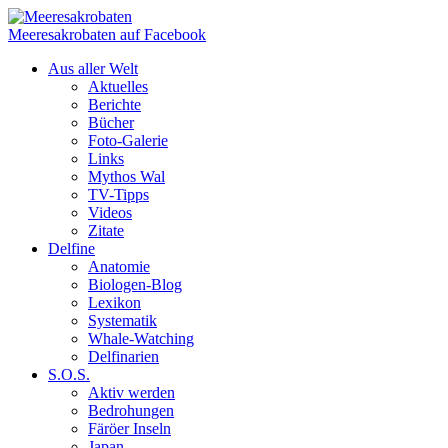
Meeresakrobaten auf Facebook
Aus aller Welt
Aktuelles
Berichte
Bücher
Foto-Galerie
Links
Mythos Wal
TV-Tipps
Videos
Zitate
Delfine
Anatomie
Biologen-Blog
Lexikon
Systematik
Whale-Watching
Delfinarien
S.O.S.
Aktiv werden
Bedrohungen
Färöer Inseln
Japan