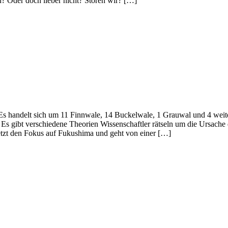
? Oder doch lieber nicht? Stören wir? […]
 Es handelt sich um 11 Finnwale, 14 Buckelwale, 1 Grauwal und 4 weite
 Es gibt verschiedene Theorien Wissenschaftler rätseln um die Ursache 
setzt den Fokus auf Fukushima und geht von einer […]