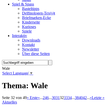
Spiel & Spass
Basteltipps
Delfinologen-Tex(s)t
Briefmarken-Ecke
Kinderseite
Kurioses
Spiele
Interaktiv
Downloads
Kontakt
Newsletter
Über diese Seiten
Wale
Select Language
▼
Thema:
Wale
Seite 32 von 49
« Erste
«
...
2
4
6
...
30
31
32
33
34
...
38
40
42
...
»
Letzte »
Aktuelles