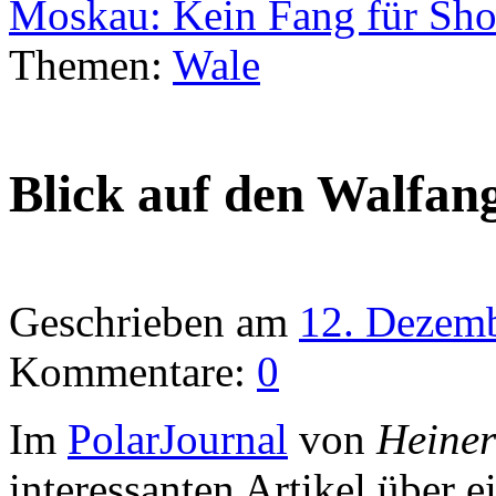
Moskau: Kein Fang für S
Themen:
Wale
Blick auf den Walfan
Geschrieben am
12. Dezem
Kommentare:
0
Im
PolarJournal
von
Heine
interessanten Artikel über 