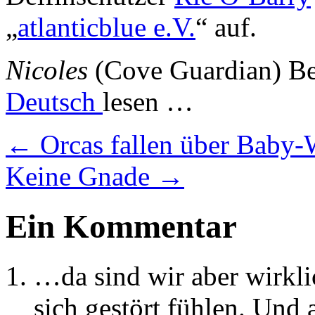
„
atlanticblue e.V.
“ auf.
Nicoles
(Cove Guardian) Ber
Deutsch
lesen …
←
Orcas fallen über Baby-
Keine Gnade
→
Ein Kommentar
…da sind wir aber wirklic
sich gestört fühlen. Und a