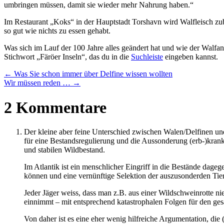
umbringen müssen, damit sie wieder mehr Nahrung haben.“
Im Restaurant „Koks“ in der Hauptstadt Torshavn wird Walfleisch zu
so gut wie nichts zu essen gehabt.
Was sich im Lauf der 100 Jahre alles geändert hat und wie der Wa
Stichwort „Färöer Inseln“, das du in die
Suchleiste
eingeben kannst.
←
Was Sie schon immer über Delfine wissen wollten
Wir müssen reden …
→
2 Kommentare
Der kleine aber feine Unterschied zwischen Walen/Delfinen und
für eine Bestandsregulierung und die Aussonderung (erb-)kran
und stabilen Wildbestand.
Im Atlantik ist ein menschlicher Eingriff in die Bestände dageg
können und eine vernünftige Selektion der auszusonderden Tier
Jeder Jäger weiss, dass man z.B. aus einer Wildschweinrotte ni
einnimmt – mit entsprechend katastrophalen Folgen für den ge
Von daher ist es eine eher wenig hilfreiche Argumentation, die