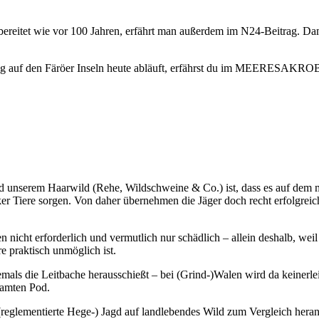
bereitet wie vor 100 Jahren, erfährt man außerdem im N24-Beitrag. Dam
lfang auf den Färöer Inseln heute abläuft, erfährst du im MEERESAK
 unserem Haarwild (Rehe, Wildschweine & Co.) ist, dass es auf dem mit
ker Tiere sorgen. Von daher übernehmen die Jäger doch recht erfolgrei
en nicht erforderlich und vermutlich nur schädlich – allein deshalb, we
e praktisch unmöglich ist.
emals die Leitbache herausschießt – bei (Grind-)Walen wird da keinerle
samten Pod.
 (reglementierte Hege-) Jagd auf landlebendes Wild zum Vergleich hera