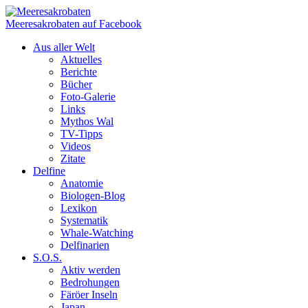
Meeresakrobaten auf Facebook
Aus aller Welt
Aktuelles
Berichte
Bücher
Foto-Galerie
Links
Mythos Wal
TV-Tipps
Videos
Zitate
Delfine
Anatomie
Biologen-Blog
Lexikon
Systematik
Whale-Watching
Delfinarien
S.O.S.
Aktiv werden
Bedrohungen
Färöer Inseln
Japan