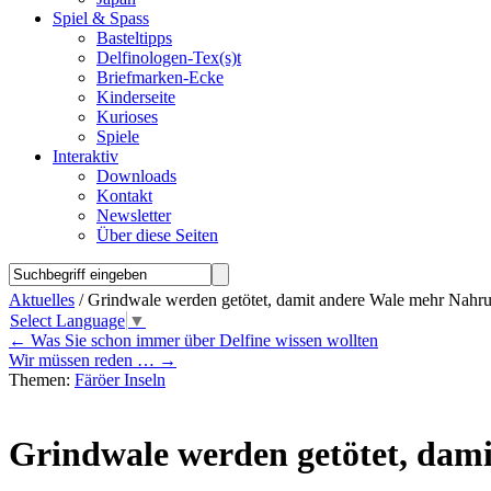
Spiel & Spass
Basteltipps
Delfinologen-Tex(s)t
Briefmarken-Ecke
Kinderseite
Kurioses
Spiele
Interaktiv
Downloads
Kontakt
Newsletter
Über diese Seiten
Aktuelles
/ Grindwale werden getötet, damit andere Wale mehr Nahr
Select Language
▼
←
Was Sie schon immer über Delfine wissen wollten
Wir müssen reden …
→
Themen:
Färöer Inseln
Grindwale werden getötet, dam