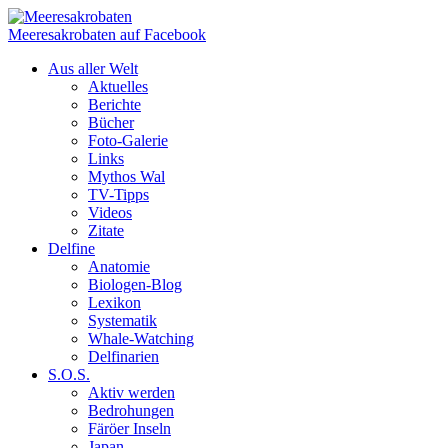
Meeresakrobaten auf Facebook
Aus aller Welt
Aktuelles
Berichte
Bücher
Foto-Galerie
Links
Mythos Wal
TV-Tipps
Videos
Zitate
Delfine
Anatomie
Biologen-Blog
Lexikon
Systematik
Whale-Watching
Delfinarien
S.O.S.
Aktiv werden
Bedrohungen
Färöer Inseln
Japan