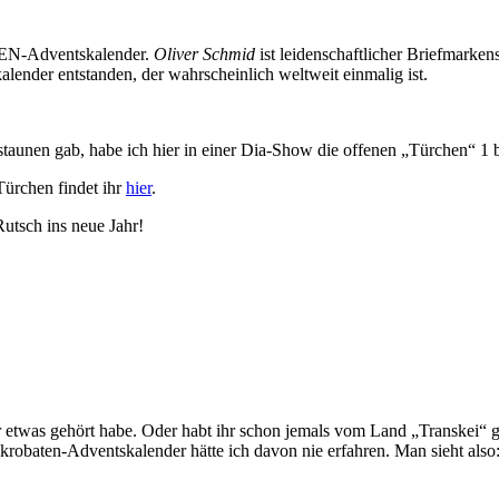
EN-Adventskalender.
Oliver Schmid
ist leidenschaftlicher Briefmarke
ender entstanden, der wahrscheinlich weltweit einmalig ist.
estaunen gab, habe ich hier in einer Dia-Show die offenen „Türchen“ 1 bi
Türchen findet ihr
hier
.
utsch ins neue Jahr!
r etwas gehört habe. Oder habt ihr schon jemals vom Land „Transkei“ 
krobaten-Adventskalender hätte ich davon nie erfahren. Man sieht also