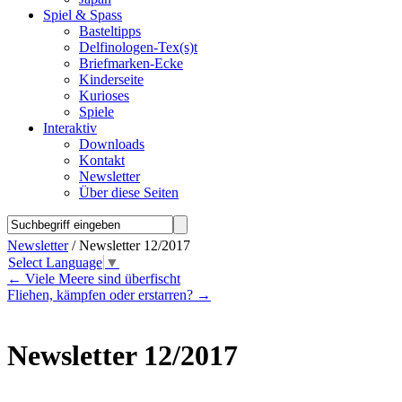
Spiel & Spass
Basteltipps
Delfinologen-Tex(s)t
Briefmarken-Ecke
Kinderseite
Kurioses
Spiele
Interaktiv
Downloads
Kontakt
Newsletter
Über diese Seiten
Newsletter
/ Newsletter 12/2017
Select Language
▼
←
Viele Meere sind überfischt
Fliehen, kämpfen oder erstarren?
→
Newsletter 12/2017