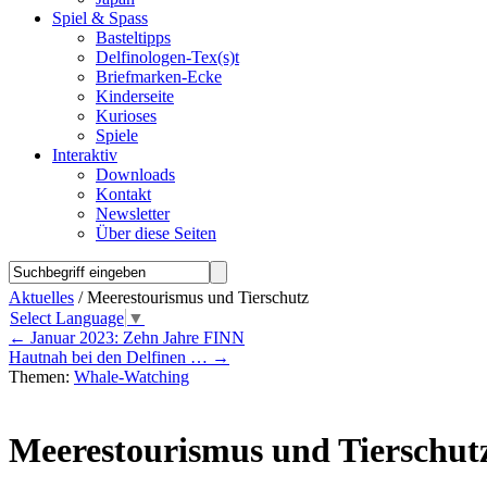
Spiel & Spass
Basteltipps
Delfinologen-Tex(s)t
Briefmarken-Ecke
Kinderseite
Kurioses
Spiele
Interaktiv
Downloads
Kontakt
Newsletter
Über diese Seiten
Aktuelles
/ Meerestourismus und Tierschutz
Select Language
▼
←
Januar 2023: Zehn Jahre FINN
Hautnah bei den Delfinen …
→
Themen:
Whale-Watching
Meerestourismus und Tierschut