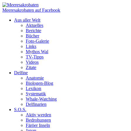
Meeresakrobaten auf Facebook
Aus aller Welt
Aktuelles
Berichte
Bücher
Foto-Galerie
Links
Mythos Wal
TV-Tipps
Videos
Zitate
Delfine
Anatomie
Biologen-Blog
Lexikon
Systematik
Whale-Watching
Delfinarien
S.O.S.
Aktiv werden
Bedrohungen
Färöer Inseln
Japan