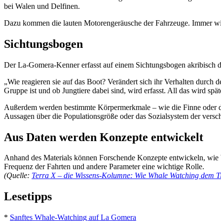
bei Walen und Delfinen.
Dazu kommen die lauten Motorengeräusche der Fahrzeuge. Immer wied
Sichtungsbogen
Der La-Gomera-Kenner erfasst auf einem Sichtungsbogen akribisch da
„Wie reagieren sie auf das Boot? Verändert sich ihr Verhalten durch 
Gruppe ist und ob Jungtiere dabei sind, wird erfasst. All das wird s
Außerdem werden bestimmte Körpermerkmale – wie die Finne oder die 
Aussagen über die Populationsgröße oder das Sozialsystem der vers
Aus Daten werden Konzepte entwickelt
Anhand des Materials können Forschende Konzepte entwickeln, wie Wh
Frequenz der Fahrten und andere Parameter eine wichtige Rolle.
(Quelle:
Terra X – die Wissens-Kolumne: Wie Whale Watching dem Ti
Lesetipps
*
Sanftes Whale-Watching auf La Gomera