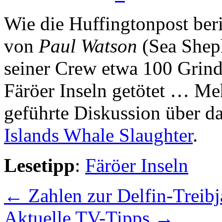
Wie die Huffingtonpost ber
von
Paul Watson
(Sea Shep
seiner Crew etwa 100 Grin
Färöer Inseln getötet … Me
geführte Diskussion über d
Islands Whale Slaughter
.
Lesetipp
:
Färöer Inseln
←
Zahlen zur Delfin-Treib
Aktuelle TV-Tipps
→