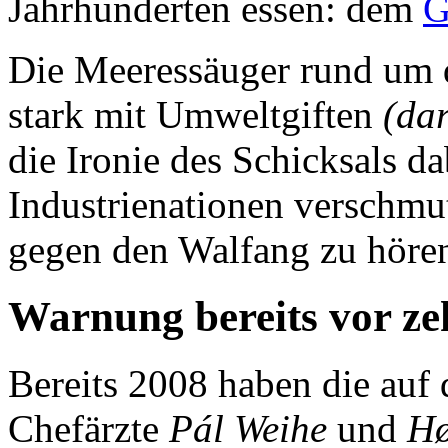
Jahrhunderten essen: dem
G
Die Meeressäuger rund um d
stark mit Umweltgiften
(da
die Ironie des Schicksals da
Industrienationen verschmut
gegen den Walfang zu hören
Warnung bereits vor ze
Bereits 2008 haben die auf 
Chefärzte
Pál Weihe
und
Hø