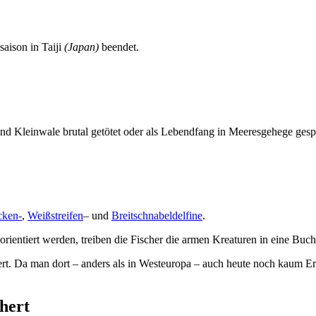
aison in Taiji
(Japan)
beendet.
nd Kleinwale brutal getötet oder als Lebendfang in Meeresgehege gespe
cken-
,
Weißstreifen
– und
Breitschnabeldelfine
.
ntiert werden, treiben die Fischer die armen Kreaturen in eine Bucht
iert. Da man dort – anders als in Westeuropa – auch heute noch kaum E
chert