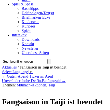
Spiel & Spass
Basteltipps
Delfinologen-Tex(s)t
Briefmarken-Ecke
Kinderseite
Kurioses
Spiele
Interaktiv
Downloads
Kontakt
Newsletter
Über diese Seiten
Aktuelles
/ Fangsaison in Taiji ist beendet
Select Language
▼
←
Guten-Abend-Ticker im April
Unverändert hohe Delfin-Beifangzahl
→
Themen:
Mitmach-Aktionen
,
Taiji
Fangsaison in Taiji ist beendet