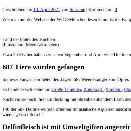
Geschrieben am
19. April 2021
von
Susanne
| Kommentare:
0
Wie man auf der Website der WDC/München lesen kann, ist die Fangs
Land der blutenden Buchten
(Illustration: Meeresakrobaten)
Etwa 25 Fischer haben zwischen September und April viele Delfine u
687 Tiere wurden gefangen
In dieser Fangsaison fielen den Jägern 687 Meeressäuger zum Opfer.
Es handelte sich dabei um
Große Tümmler
,
Rundkopf-
,
Streifen-
,
Fle
Nachdem sie nach ihrer Entdeckung mit ohrenbetäubendem Lärm desorie
140 der 687 Delfine wurden offenbar für asiatische Aquarien aussort
wieder „Frischfleisch“.
Delfinfleisch ist mit Umweltgiften angerei