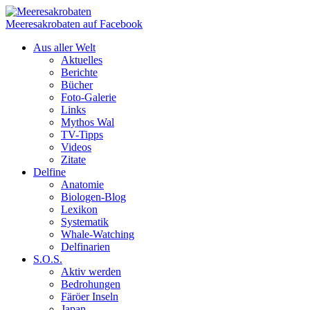
Meeresakrobaten auf Facebook
Aus aller Welt
Aktuelles
Berichte
Bücher
Foto-Galerie
Links
Mythos Wal
TV-Tipps
Videos
Zitate
Delfine
Anatomie
Biologen-Blog
Lexikon
Systematik
Whale-Watching
Delfinarien
S.O.S.
Aktiv werden
Bedrohungen
Färöer Inseln
Japan