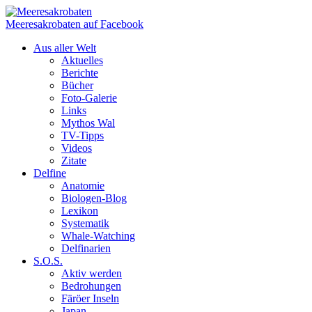
Meeresakrobaten auf Facebook
Aus aller Welt
Aktuelles
Berichte
Bücher
Foto-Galerie
Links
Mythos Wal
TV-Tipps
Videos
Zitate
Delfine
Anatomie
Biologen-Blog
Lexikon
Systematik
Whale-Watching
Delfinarien
S.O.S.
Aktiv werden
Bedrohungen
Färöer Inseln
Japan