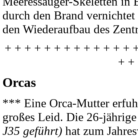
Meeressäuger-Skeletten in B
durch den Brand vernichtet
den Wiederaufbau des Zent
+ + + + + + + + + + + + + 
+ +
Orcas
*** Eine Orca-Mutter erfu
großes Leid. Die 26-jährig
J35 geführt)
hat zum Jahres