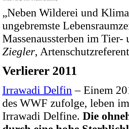
„Neben Wilderei und Klimaw
ungebremste Lebensraumzer
Massenaussterben im Tier- 
Ziegler
, Artenschutzrefere
Verlierer 2011
Irrawadi Delfin
– Einem 2011
des WWF zufolge, leben i
Irrawadi Delfine.
Die ohneh
durch eine hohe Sterblichk