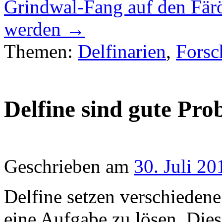
Grindwal-Fang auf den Färöe
werden
→
Themen:
Delfinarien
,
Forsc
Delfine sind gute Pro
Geschrieben am
30. Juli 20
Delfine setzen verschiedene
eine Aufgabe zu lösen. Dies