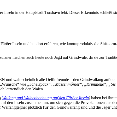
öer Inseln in der Hauptstadt Tórshavn lebt. Dieser Erkenntnis schließt s
öer Inseln und hat dort erfahren, wie kontraproduktiv die Shitstorm-
sulaner machen auch heute noch Jagd auf Grindwale, da sie zur Traditio
wahrscheinlich alle Delfinfreunde – den Grindwalfang auf den Färö
d „Wünsche“ wie
„Scheißpack“, „Massenmörder“, „Kriminelle“, „Sie s
och letztendlich den Walen.
ag
Walfang und Walbeobachtung auf den Färöer Inseln
)
haben bei ihrem
er auf den Inseln zusammentun, um sich gegen die Provokationen aus
ar Walfanggegner plötzlich
für
den Grindwalfang sind und die Jäger unt