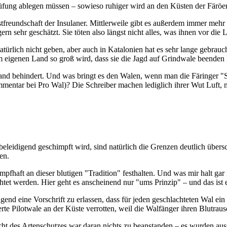
üfung ablegen müssen – sowieso ruhiger wird an den Küsten der Färöer
tfreundschaft der Insulaner. Mittlerweile gibt es außerdem immer mehr
ern sehr geschätzt. Sie töten also längst nicht alles, was ihnen vor di
natürlich nicht geben, aber auch in Katalonien hat es sehr lange gebrau
eigenen Land so groß wird, dass sie die Jagd auf Grindwale beenden
d behindert. Und was bringt es den Walen, wenn man die Färinger "Sc
mmentar bei Pro Wal)? Die Schreiber machen lediglich ihrer Wut Luft,
eleidigend geschimpft wird, sind natürlich die Grenzen deutlich übersch
en.
mpfhaft an dieser blutigen "Tradition" festhalten. Und was mir halt gar n
et werden. Hier geht es anscheinend nur "ums Prinzip" – und das ist e
gend eine Vorschrift zu erlassen, dass für jeden geschlachteten Wal ei
rte Pilotwale an der Küste verrotten, weil die Walfänger ihren Blutraus
ht des Artenschutzes war daran nichts zu beanstanden – es wurden auss