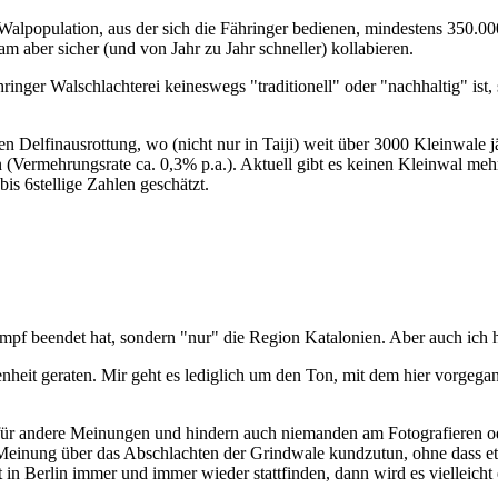
Walpopulation, aus der sich die Fähringer bedienen, mindestens 350.00
am aber sicher (und von Jahr zu Jahr schneller) kollabieren.
inger Walschlachterei keineswegs "traditionell" oder "nachhaltig" ist, 
hen Delfinausrottung, wo (nicht nur in Taiji) weit über 3000 Kleinwale 
 (Vermehrungsrate ca. 0,3% p.a.). Aktuell gibt es keinen Kleinwal mehr
is 6stellige Zahlen geschätzt.
ampf beendet hat, sondern "nur" die Region Katalonien. Aber auch ich h
senheit geraten. Mir geht es lediglich um den Ton, mit dem hier vorge
 für andere Meinungen und hindern auch niemanden am Fotografieren od
re Meinung über das Abschlachten der Grindwale kundzutun, ohne das
t in Berlin immer und immer wieder stattfinden, dann wird es vielleic