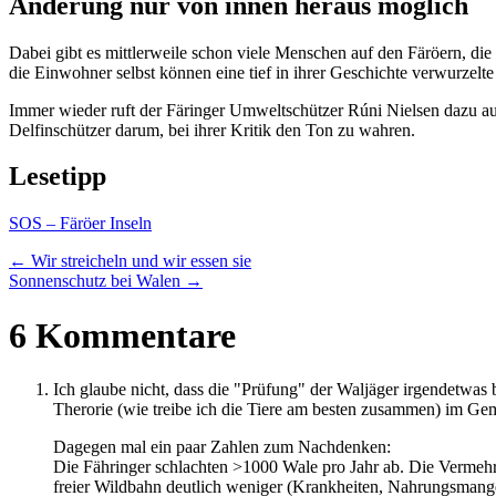
Änderung nur von innen heraus möglich
Dabei gibt es mittlerweile schon viele Menschen auf den Färöern, d
die Einwohner selbst können eine tief in ihrer Geschichte verwurzelte
Immer wieder ruft der Färinger Umweltschützer Rúni Nielsen dazu auf, 
Delfinschützer darum, bei ihrer Kritik den Ton zu wahren.
Lesetipp
SOS – Färöer Inseln
←
Wir streicheln und wir essen sie
Sonnenschutz bei Walen
→
6 Kommentare
Ich glaube nicht, dass die "Prüfung" der Waljäger irgendetwas 
Therorie (wie treibe ich die Tiere am besten zusammen) im Gem
Dagegen mal ein paar Zahlen zum Nachdenken:
Die Fähringer schlachten >1000 Wale pro Jahr ab. Die Vermehr
freier Wildbahn deutlich weniger (Krankheiten, Nahrungsmang