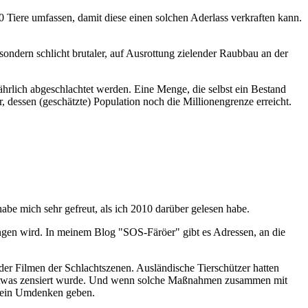
0 Tiere umfassen, damit diese einen solchen Aderlass verkraften kann.
sondern schlicht brutaler, auf Ausrottung zielender Raubbau an der
jährlich abgeschlachtet werden. Eine Menge, die selbst ein Bestand
, dessen (geschätzte) Population noch die Millionengrenze erreicht.
abe mich sehr gefreut, als ich 2010 darüber gelesen habe.
gangen wird. In meinem Blog "SOS-Färöer" gibt es Adressen, an die
er Filmen der Schlachtszenen. Ausländische Tierschützer hatten
s etwas zensiert wurde. Und wenn solche Maßnahmen zusammen mit
ht ein Umdenken geben.