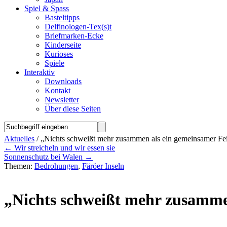
Spiel & Spass
Basteltipps
Delfinologen-Tex(s)t
Briefmarken-Ecke
Kinderseite
Kurioses
Spiele
Interaktiv
Downloads
Kontakt
Newsletter
Über diese Seiten
Aktuelles
/ „Nichts schweißt mehr zusammen als ein gemeinsamer Fe
←
Wir streicheln und wir essen sie
Sonnenschutz bei Walen
→
Themen:
Bedrohungen
,
Färöer Inseln
„Nichts schweißt mehr zusamme