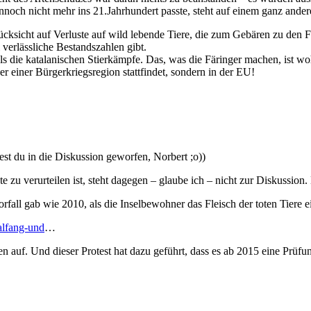
och nicht mehr ins 21.Jahrhundert passte, steht auf einem ganz andere
ücksicht auf Verluste auf wild lebende Tiere, die zum Gebären zu den F
 verlässliche Bestandszahlen gibt.
als die katalanischen Stierkämpfe. Das, was die Färinger machen, ist wo
r einer Bürgerkriegsregion stattfindet, sondern in der EU!
st du in die Diskussion geworfen, Norbert ;o))
zu verurteilen ist, steht dagegen – glaube ich – nicht zur Diskussion. 
Vorfall gab wie 2010, als die Inselbewohner das Fleisch der toten Tiere e
alfang-und
…
n auf. Und dieser Protest hat dazu geführt, dass es ab 2015 eine Prüfu