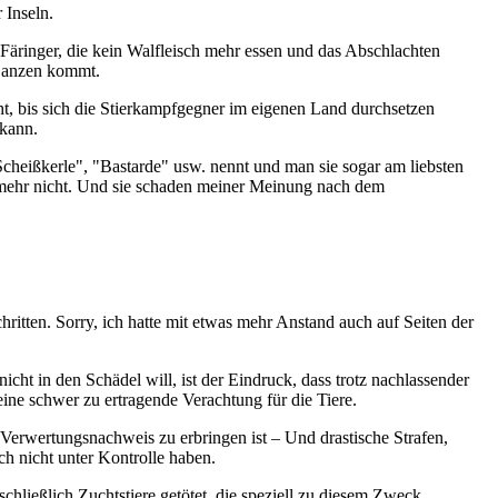
 Inseln.
 Färinger, die kein Walfleisch mehr essen und das Abschlachten
e Lanzen kommt.
cht, bis sich die Stierkampfgegner im eigenen Land durchsetzen
 kann.
heißkerle", "Bastarde" usw. nennt und man sie sogar am liebsten
 mehr nicht. Und sie schaden meiner Meinung nach dem
ritten. Sorry, ich hatte mit etwas mehr Anstand auch auf Seiten der
icht in den Schädel will, ist der Eindruck, dass trotz nachlassender
ine schwer zu ertragende Verachtung für die Tiere.
n Verwertungsnachweis zu erbringen ist – Und drastische Strafen,
ch nicht unter Kontrolle haben.
chließlich Zuchtstiere getötet, die speziell zu diesem Zweck