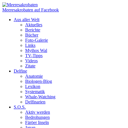
Meeresakrobaten auf Facebook
Aus aller Welt
Aktuelles
Berichte
Bücher
Foto-Galerie
Links
Mythos Wal
TV-Tipps
Videos
Zitate
Delfine
Anatomie
Biologen-Blog
Lexikon
Systematik
Whale-Watching
Delfinarien
S.O.S.
Aktiv werden
Bedrohungen
Färöer Inseln
Japan