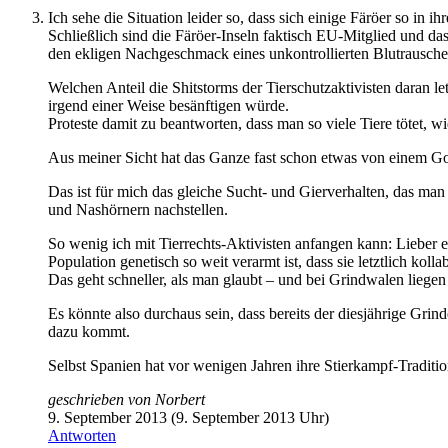
Ich sehe die Situation leider so, dass sich einige Färöer so in
Schließlich sind die Färöer-Inseln faktisch EU-Mitglied und da
den ekligen Nachgeschmack eines unkontrollierten Blutrausche
Welchen Anteil die Shitstorms der Tierschutzaktivisten daran let
irgend einer Weise besänftigen würde.
Proteste damit zu beantworten, dass man so viele Tiere tötet, wi
Aus meiner Sicht hat das Ganze fast schon etwas von einem Go
Das ist für mich das gleiche Sucht- und Gierverhalten, das man
und Nashörnern nachstellen.
So wenig ich mit Tierrechts-Aktivisten anfangen kann: Lieber 
Population genetisch so weit verarmt ist, dass sie letztlich kollab
Das geht schneller, als man glaubt – und bei Grindwalen liege
Es könnte also durchaus sein, dass bereits der diesjährige Grind
dazu kommt.
Selbst Spanien hat vor wenigen Jahren ihre Stierkampf-Traditio
geschrieben von
Norbert
9. September 2013 (9. September 2013 Uhr)
Antworten