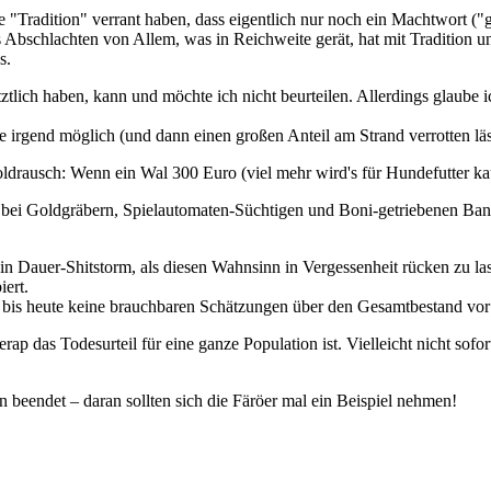
 ihre "Tradition" verrant haben, dass eigentlich nur noch ein Machtwort
s Abschlachten von Allem, was in Reichweite gerät, hat mit Tradition u
s.
ztlich haben, kann und möchte ich nicht beurteilen. Allerdings glaube i
e irgend möglich (und dann einen großen Anteil am Strand verrotten lässt
ldrausch: Wenn ein Wal 300 Euro (viel mehr wird's für Hundefutter ka
 bei Goldgräbern, Spielautomaten-Süchtigen und Boni-getriebenen Banke
ein Dauer-Shitstorm, als diesen Wahnsinn in Vergessenheit rücken zu l
iert.
n bis heute keine brauchbaren Schätzungen über den Gesamtbestand vor
erap das Todesurteil für eine ganze Population ist. Vielleicht nicht sofo
n beendet – daran sollten sich die Färöer mal ein Beispiel nehmen!