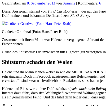
Geschrieben am
8. September 2013
von
Susanne
| Kommentare:
6
Dieser Ausspruch stammt von
Turid Christophersen
, der auf den Fär
Delfintrainers und bekannten Delfinschützers
Ric O’Barry
.
Getöteter Grindwal (Foto: Hans Peter Roth)
Zusammen mit ihrem Mann war Helene im vergangenen Jahr auf den Fär
Färöer richten.
Grund des Shitstorms: Die inzwischen mit Hightech gut versorgten In
Shitstorm schadet den Walen
Helene und ihr Mann lehnen – ebenso wie die MEERESAKROBATEN und 
sehr grausam. Doch in Facebook ausgesprochene Beleidigungen un
verrecken!“
, sind zwar nachvollziehbare Reaktionen, sie schaden jed
Helene und Ric sowie andere Delfinschützer
(siehe auch mein Beitr
Internet dazu führt, dass sich Walfangbefürworter und Walfanggegn
als ein gemeinsamer Feind. Und das führt dann leider dazu, dass sog