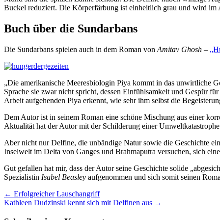
Buckel reduziert. Die Körperfärbung ist einheitlich grau und wird im A
Buch über die Sundarbans
Die Sundarbans spielen auch in dem Roman von
Amitav Ghosh
–
„Hu
„Die amerikanische Meeresbiologin Piya kommt in das unwirtliche Ge
Sprache sie zwar nicht spricht, dessen Einfühlsamkeit und Gespür für
Arbeit aufgehenden Piya erkennt, wie sehr ihm selbst die Begeisteru
Dem Autor ist in seinem Roman eine schöne Mischung aus einer korre
Aktualität hat der Autor mit der Schilderung einer Umweltkatastrophe 
Aber nicht nur Delfine, die unbändige Natur sowie die Geschichte ei
Inselwelt im Delta von Ganges und Brahmaputra versuchen, sich ein
Gut gefallen hat mir, dass der Autor seine Geschichte solide „abgesi
Spezialistin
Isabel Beasley
aufgenommen und sich somit seinen Roman 
←
Erfolgreicher Lauschangriff
Kathleen Dudzinski kennt sich mit Delfinen aus
→