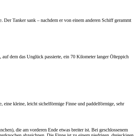
. Der Tanker sank – nachdem er von einem anderen Schiff gerammt
, auf dem das Unglück passierte, ein 70 Kilometer langer Ölteppich
 eine kleine, leicht sichelförmige Finne und paddelförmige, sehr
nchen), die am vorderen Ende etwas breiter ist. Bei geschlossenem
gerknochen abzeichnen. Die Finne ist zu einem niedrigen, dreieckigen