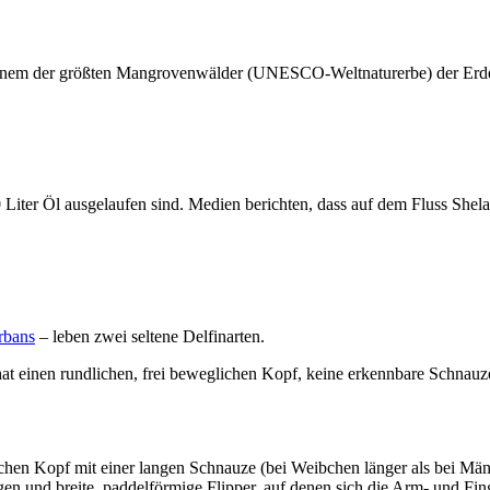
einem der größten Mangrovenwälder (UNESCO-Weltnaturerbe) der Erde
Liter Öl ausgelaufen sind. Medien berichten, dass auf dem Fluss Shela
rbans
– leben zwei seltene Delfinarten.
at einen rundlichen, frei beweglichen Kopf, keine erkennbare Schnauze,
ichen Kopf mit einer langen Schnauze (bei Weibchen länger als bei Män
en und breite, paddelförmige Flipper, auf denen sich die Arm- und Fin