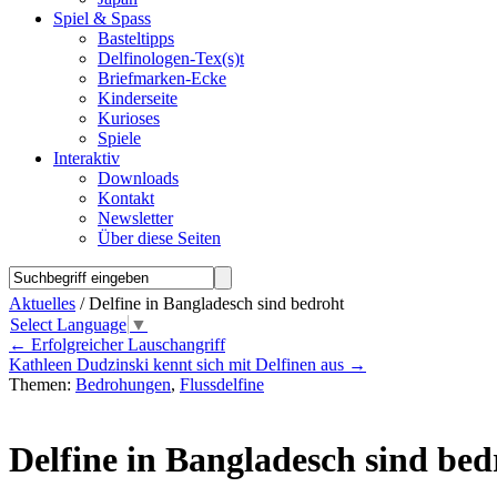
Spiel & Spass
Basteltipps
Delfinologen-Tex(s)t
Briefmarken-Ecke
Kinderseite
Kurioses
Spiele
Interaktiv
Downloads
Kontakt
Newsletter
Über diese Seiten
Aktuelles
/ Delfine in Bangladesch sind bedroht
Select Language
▼
←
Erfolgreicher Lauschangriff
Kathleen Dudzinski kennt sich mit Delfinen aus
→
Themen:
Bedrohungen
,
Flussdelfine
Delfine in Bangladesch sind bed