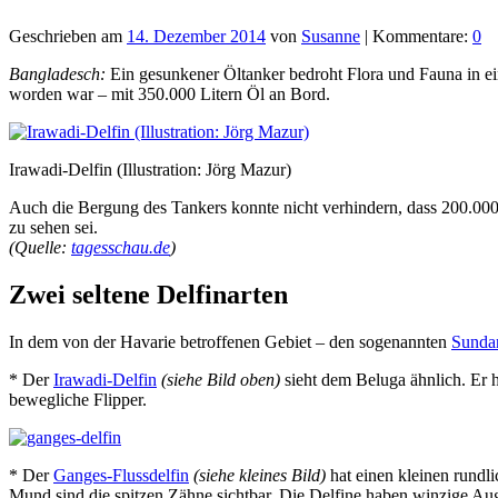
Geschrieben am
14. Dezember 2014
von
Susanne
| Kommentare:
0
Bangladesch:
Ein gesunkener Öltanker bedroht Flora und Fauna in 
worden war – mit 350.000 Litern Öl an Bord.
Irawadi-Delfin (Illustration: Jörg Mazur)
Auch die Bergung des Tankers konnte nicht verhindern, dass 200.000 
zu sehen sei.
(Quelle:
tagesschau.de
)
Zwei seltene Delfinarten
In dem von der Havarie betroffenen Gebiet – den sogenannten
Sunda
* Der
Irawadi-Delfin
(siehe Bild oben)
sieht dem Beluga ähnlich. Er h
bewegliche Flipper.
* Der
Ganges-Flussdelfin
(siehe kleines Bild)
hat einen kleinen rundl
Mund sind die spitzen Zähne sichtbar. Die Delfine haben winzige Aug