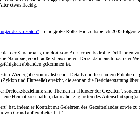
lter etwas fleckig.
nger der Gezeiten“
– eine große Rolle. Hierzu habe ich 2005 folgend
biet der Sundarbans, um dort vom Aussterben bedrohte Delfinarten zu 
 die Natur sie jedoch äußerst faszinieren. Da ist dann auch noch der W
ngsfähigkeit abhanden gekommen ist.
kten Wiedergabe von realistischen Details und fesselndem Fabulieren 
(Zyklon und Flutwelle) erreicht, die sehr an die Berichterstattung über
ner Dreiecksbeziehung sind Themen in „Hunger der Gezeiten“, sondern d
e neue Heimat zu schaffen, dann aber zugunsten des Artenschutzprogra
chert“ hat, indem er Kontakt mit Gelehrten des Gezeitenlandes sowie zu
von Grund auf erarbeitet hat.“