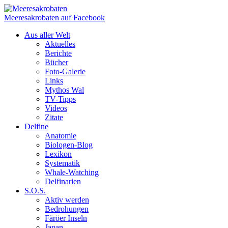
Meeresakrobaten auf Facebook
Aus aller Welt
Aktuelles
Berichte
Bücher
Foto-Galerie
Links
Mythos Wal
TV-Tipps
Videos
Zitate
Delfine
Anatomie
Biologen-Blog
Lexikon
Systematik
Whale-Watching
Delfinarien
S.O.S.
Aktiv werden
Bedrohungen
Färöer Inseln
Japan