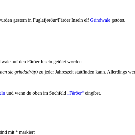
rden gestern in Fuglafjørður/Färöer Inseln elf
Grindwale
getötet.
dwale auf den Färöer Inseln getötet worden.
nen sie grindadráp)
zu jeder Jahreszeit stattfinden kann. Allerdings 
eln
und wenn du oben im Suchfeld
„Färöer“
eingibst.
sind mit
*
markiert