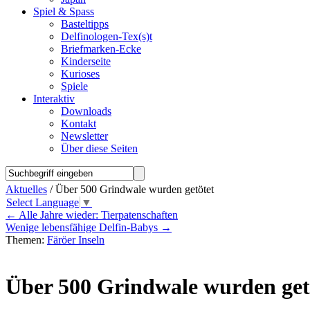
Spiel & Spass
Basteltipps
Delfinologen-Tex(s)t
Briefmarken-Ecke
Kinderseite
Kurioses
Spiele
Interaktiv
Downloads
Kontakt
Newsletter
Über diese Seiten
Aktuelles
/ Über 500 Grindwale wurden getötet
Select Language
▼
←
Alle Jahre wieder: Tierpatenschaften
Wenige lebensfähige Delfin-Babys
→
Themen:
Färöer Inseln
Über 500 Grindwale wurden get