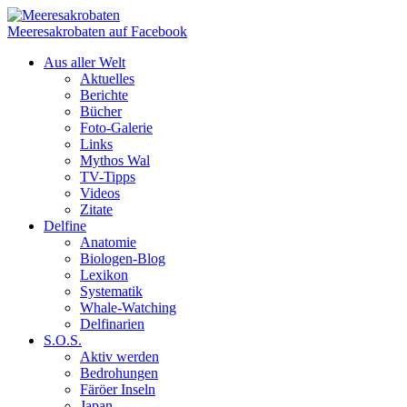
Meeresakrobaten auf Facebook
Aus aller Welt
Aktuelles
Berichte
Bücher
Foto-Galerie
Links
Mythos Wal
TV-Tipps
Videos
Zitate
Delfine
Anatomie
Biologen-Blog
Lexikon
Systematik
Whale-Watching
Delfinarien
S.O.S.
Aktiv werden
Bedrohungen
Färöer Inseln
Japan