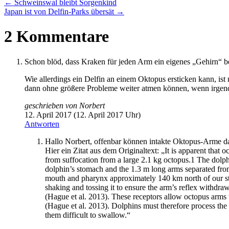
←
Schweinswal bleibt Sorgenkind
Japan ist von Delfin-Parks übersät
→
2 Kommentare
Schon blöd, dass Kraken für jeden Arm ein eigenes „Gehirn“ b
Wie allerdings ein Delfin an einem Oktopus ersticken kann, ist
dann ohne größere Probleme weiter atmen können, wenn irgend
geschrieben von
Norbert
12. April 2017 (12. April 2017 Uhr)
Antworten
Hallo Norbert, offenbar können intakte Oktopus-Arme d
Hier ein Zitat aus dem Originaltext: „It is apparent that
from suffocation from a large 2.1 kg octopus.1 The dolph
dolphin’s stomach and the 1.3 m long arms separated from
mouth and pharynx approximately 140 km north of our stu
shaking and tossing it to ensure the arm’s reflex withdraw
(Hague et al. 2013). These receptors allow octopus arms 
(Hague et al. 2013). Dolphins must therefore process the
them difficult to swallow.“