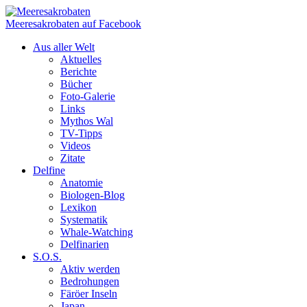
Meeresakrobaten auf Facebook
Aus aller Welt
Aktuelles
Berichte
Bücher
Foto-Galerie
Links
Mythos Wal
TV-Tipps
Videos
Zitate
Delfine
Anatomie
Biologen-Blog
Lexikon
Systematik
Whale-Watching
Delfinarien
S.O.S.
Aktiv werden
Bedrohungen
Färöer Inseln
Japan