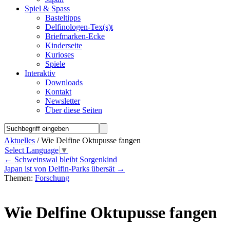
Spiel & Spass
Basteltipps
Delfinologen-Tex(s)t
Briefmarken-Ecke
Kinderseite
Kurioses
Spiele
Interaktiv
Downloads
Kontakt
Newsletter
Über diese Seiten
Aktuelles
/ Wie Delfine Oktupusse fangen
Select Language
▼
←
Schweinswal bleibt Sorgenkind
Japan ist von Delfin-Parks übersät
→
Themen:
Forschung
Wie Delfine Oktupusse fangen