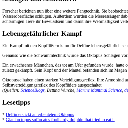
Forscher berichten nun über eine weitere Fangtechnik. Sie beobachte
Wasseroberfläche schlugen. Außerdem wurden die Meeressäuger dabei b
achtarmigen Tiere ihr Bewusstsein und damit ihre Wehrhaftigkeit verl
Lebensgefährlicher Kampf
Ein Kampf mit den Kopffüßern kann für Delfine lebensgefährlich se
Genauso wie die Schwammtechnik wurde das Oktopus-Schlagen vorne
Ein erwachsenes Männchen, das tot am Ufer gefunden wurde, hatte of
zuletzt gekämpft. Sein Kopf und der Mantel befanden sich im Magen
Oktopusse haben einen starken Verteidigungsreflex. Ihre Arme sind 
Selbstverteidigungsreflex des Kopffüßers ausgeschaltet.
(Quellen:
ScienceBlogs
, Bettina Wurche,
Marine Mammal Science
,
d
Lesetipps
*
Delfin erstickt an erbeutetem Oktopus
*
Giant octopus suffocates foolhardy dolphin that tried to eat it