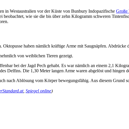
ten in Westaustralien vor der Küste von Bunbury Indopazifische
Große
eobachtet, wie sie die bis über zehn Kilogramm schweren Tintenfische
oren.
in. Oktopusse haben nämlich kräftige Arme mit Saugnäpfen. Abdrücke 
hmlich von weiblichen Tieren gezeigt.
fenbar bei der Jagd Pech gehabt. Es war nämlich an einem 2,1 Kilogr
 des Delfins. Die 1,30 Meter langen Arme waren abgelöst und hingen 
auch nach Ablösung vom Körper bewegungsfähig. Aus diesem Grund schl
erStandard.at
,
Spiegel online
)