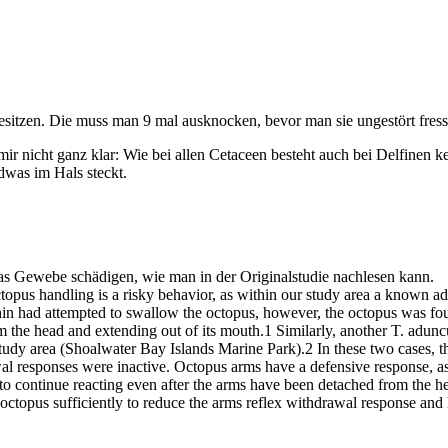
esitzen. Die muss man 9 mal ausknocken, bevor man sie ungestört fress
 mir nicht ganz klar: Wie bei allen Cetaceen besteht auch bei Delfinen
was im Hals steckt.
as Gewebe schädigen, wie man in der Originalstudie nachlesen kann.
 octopus handling is a risky behavior, as within our study area a known
in had attempted to swallow the octopus, however, the octopus was foun
 the head and extending out of its mouth.1 Similarly, another T. adunc
dy area (Shoalwater Bay Islands Marine Park).2 In these two cases, th
al responses were inactive. Octopus arms have a defensive response, as t
to continue reacting even after the arms have been detached from the h
 octopus sufficiently to reduce the arms reflex withdrawal response an