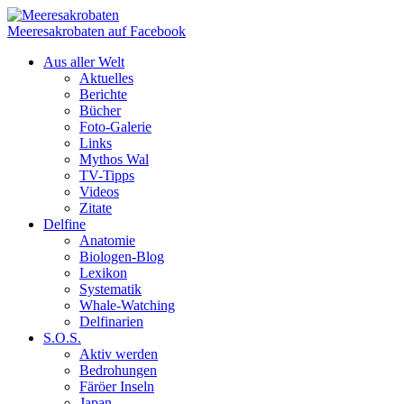
Meeresakrobaten auf Facebook
Aus aller Welt
Aktuelles
Berichte
Bücher
Foto-Galerie
Links
Mythos Wal
TV-Tipps
Videos
Zitate
Delfine
Anatomie
Biologen-Blog
Lexikon
Systematik
Whale-Watching
Delfinarien
S.O.S.
Aktiv werden
Bedrohungen
Färöer Inseln
Japan