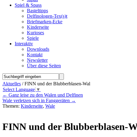
Spiel & Spass
Basteltipps
Delfinologen-Tex(s)t
Briefmarken-Ecke
Kinderseite
Kurioses
Spiele
Interaktiv
Downloads
Kontakt
Newsletter
Über diese Seiten
Aktuelles
/ FINN und der Blubberblasen-Wal
Select Language
▼
←
Ganz leise zu den Walen und Delfinen
Wale verletzen sich in Fanggeräten
→
Themen:
Kinderseite
,
Wale
FINN und der Blubberblasen-W