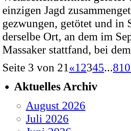
einzigen Jagd zusammenget
gezwungen, getötet und in S
derselbe Ort, an dem im Se
Massaker stattfand, bei de
Seite 3 von 21
«
1
2
3
4
5
...
8
10
Aktuelles Archiv
August 2026
Juli 2026