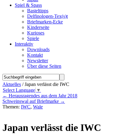
Spiel & Spass
Basteltipps
Delfinologen-Tex(s)t
Briefmarken-Ecke
Kinderseite
Kurioses
Spiele
Interaktiv
Downloads
Kontakt
Newsletter
Über diese Seiten
Aktuelles
/ Japan verlässt die IWC
Select Language
▼
←
Herausragendes aus dem Jahr 2018
Schweinswal auf Briefmarke
→
Themen:
IWC
,
Wale
Japan verlässt die IWC