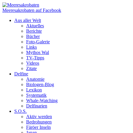
Meeresakrobaten auf Facebook
Aus aller Welt
Aktuelles
Berichte
Bücher
Foto-Galerie
Links
Mythos Wal
TV-Tipps
Videos
Zitate
Delfine
Anatomie
Biologen-Blog
Lexikon
Systematik
Whale-Watching
Delfinarien
S.O.S.
Aktiv werden
Bedrohungen
Färöer Inseln
Japan