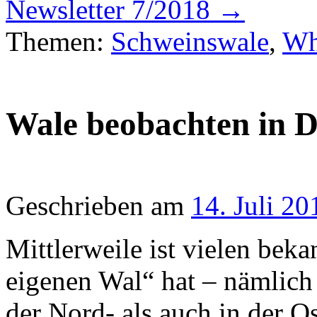
Newsletter 7/2018
→
Themen:
Schweinswale
,
Wh
Wale beobachten in D
Geschrieben am
14. Juli 20
Mittlerweile ist vielen bek
eigenen Wal“ hat – nämlic
der Nord- als auch in der 