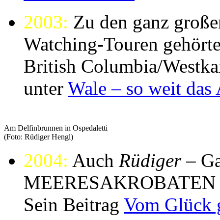
2003:
Zu den ganz große
Watching-Touren gehörte 
British Columbia/Westkan
unter
Wale – so weit das 
Am Delfinbrunnen in Ospedaletti
(Foto: Rüdiger Hengl)
2004:
Auch
Rüdiger
– Ga
MEERESAKROBATEN – füh
Sein Beitrag
Vom Glück g