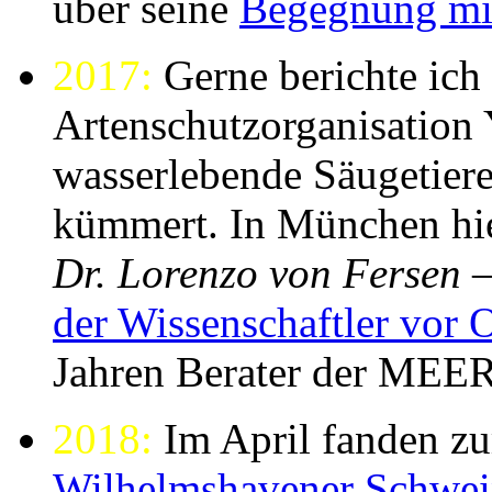
über seine
Begegnung mit
2017:
Gerne berichte ich
Artenschutzorganisatio
wasserlebende Säugetiere
kümmert. In München hiel
Dr. Lorenzo von Fersen
–
der Wissenschaftler vor O
Jahren Berater der M
2018:
Im April fanden zu
Wilhelmshavener Schwei