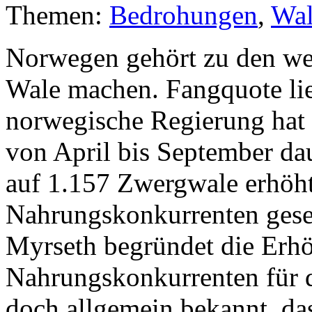
Themen:
Bedrohungen
,
Wa
Norwegen gehört zu den we
Wale machen. Fangquote lie
norwegische Regierung hat f
von April bis September da
auf 1.157 Zwergwale erhöht
Nahrungskonkurrenten geseh
Myrseth begründet die Erh
Nahrungskonkurrenten für d
doch allgemein bekannt, da