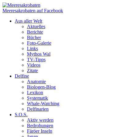
Meeresakrobaten auf Facebook
Aus aller Welt
Aktuelles
Berichte
Bücher
Foto-Galerie
Links
Mythos Wal
TV-Tipps
Videos
Zitate
Delfine
Anatomie
Biologen-Blog
Lexikon
Systematik
Whale-Watching
Delfinarien
S.O.S.
Aktiv werden
Bedrohungen
Färöer Inseln
Japan