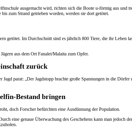
finschule ausgemacht wird, richten sich die Boote u-förmig aus und t
e bis zum Strand getrieben worden, werden sie dort getötet.
n getötet. Im Durchschnitt sind es jährlich 800 Tiere, die ihr Leben 
 Jägern aus dem Ort Fanalei/Malaita zum Opfer.
einschaft zurück
 Jagd parat: „Der Jagdstopp brachte große Spannungen in die Dörfer 
elfin-Bestand bringen
edroht, doch Forscher befürchten eine Ausdünnung der Population.
 Durch eine genaue Überwachung des Geschehens kann man jedoch den Ei
kzuholen.