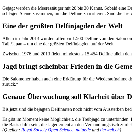
Gejagt werden die Meeressäuger mit 20 bis 30 Kanus. Sobald eine Del
schlagen Steine zusammen, um die Delfine zu irritieren. Sind die Tier
Eine der größten Delfinjagden der Welt
Allein im Jahr 2013 wurden offenbar 1.500 Delfine von den Salomoner
Taiji/Japan – um eine der größten Delfinjagden auf der Welt.
Zwischen 1976 und 2013 fielen mindestens 15.454 Delfine allein den
Jagd bringt scheinbar Frieden in die Gem
Die Salomoner haben auch eine Erklärung für die Wiederaufnahme der
zurück.“
Genaue Überwachung soll Klarheit über D
Bis jetzt sind die bejagten Delfinarten noch nicht vom Aussterben b
Es gibt im Moment keine Möglichkeit, die Treibjagd zu unterbinden.
die Basis dafür sein, die Jäger erneut an den Verhandlungstisch zurüc
(Quellen:
Royal Society Open Science
,
natur.de
und
tierwelt.ch
)