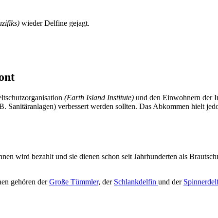
zifiks)
wieder Delfine gejagt.
ont
tschutzorganisation
(Earth Island Institute)
und den Einwohnern der Ins
z.B. Sanitäranlagen) verbessert werden sollten. Das Abkommen hielt jed
hnen wird bezahlt und sie dienen schon seit Jahrhunderten als Brauts
inen gehören der
Große Tümmler
, der
Schlankdelfin
und der
Spinnerdel