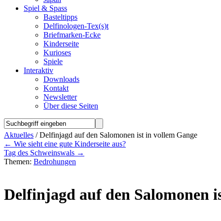
Spiel & Spass
Basteltipps
Delfinologen-Tex(s)t
Briefmarken-Ecke
Kinderseite
Kurioses
Spiele
Interaktiv
Downloads
Kontakt
Newsletter
Über diese Seiten
Aktuelles
/ Delfinjagd auf den Salomonen ist in vollem Gange
←
Wie sieht eine gute Kinderseite aus?
Tag des Schweinswals
→
Themen:
Bedrohungen
Delfinjagd auf den Salomonen i