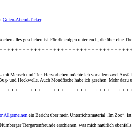
en
Guten-Abend-Ticker
.
chen alles geschehen ist. Für diejenigen unter euch, die über eine Th
+ + + + + + + + + + + + + + + + + + + + + + + + + + + + + + + + + + 
– mit Mensch und Tier. Hervorheben möchte ich vor allem zwei Ausfahr
f Bug- und Heckwelle. Auch Mondfische habe ich gesehen. Mehr dazu 
+ + + + + + + + + + + + + + + + + + + + + + + + + + + + + + + + + + 
r Allgemeinen
ein Bericht über mein Unterrichtsmaterial „Im Zoo“. Ist 
ürnberger Tiergartenfreunde erschienen, was mich natürlich ebenfalls 