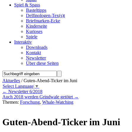
Spiel & Spass
Basteltipps
Delfinologen-Tex(s)t
Briefmarken-Ecke
Kinderseite
Kurioses
Spiele
Interaktiv
Downloads
Kontakt
Newsletter
Über diese Seiten
Aktuelles
/ Guten-Abend-Ticker im Juni
Select Language
▼
←
Newsletter 6/2018
Auch 2018 werden Grindwale getötet
→
Themen:
Forschung
,
Whale-Watching
Guten-Abend-Ticker im Juni