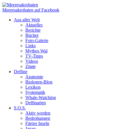
Meeresakrobaten auf Facebook
Aus aller Welt
Aktuelles
Berichte
Bücher
Foto-Galerie
Links
Mythos Wal
TV-Tipps
Videos
Zitate
Delfine
Anatomie
Biologen-Blog
Lexikon
Systematik
Whale-Watching
Delfinarien
S.O.S.
Aktiv werden
Bedrohungen
Färöer Inseln
Japan