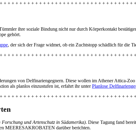
+ + + + + + + + + + + + + + + + + + + + + + + + + + + + + + + + + + 
ümmler ihre soziale Bindung nicht nur durch Körperkontakt bestätigen,
ppe gehört.
uppe
, der sich der Frage widmet, ob ein Zuchtstopp schädlich für die Ti
+ + + + + + + + + + + + + + + + + + + + + + + + + + + + + + + + + + 
erungen von Delfinariengegnern. Diese wollen im Athener Attica-Zoo e
 als planlos einzustufen ist, erfahrt ihr unter
Planlose Delfinarienge
+ + + + + + + + + + + + + + + + + + + + + + + + + + + + + + + + + + 
rten
m Forschung und Artenschutz in Südamerika)
. Diese Tagung fand berei
bei den MEERESAKROBATEN darüber berichten.