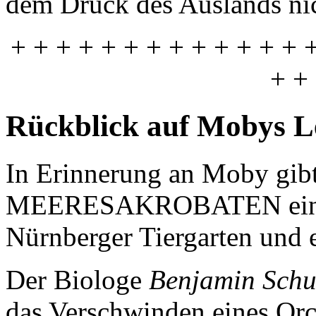
dem Druck des Auslands ni
+ + + + + + + + + + + + + 
+ +
Rückblick auf Mobys L
In Erinnerung an Moby gibt
MEERESAKROBATEN ei
Nürnberger Tiergarten und e
Der Biologe
Benjamin Schu
das Verschwinden eines Orc