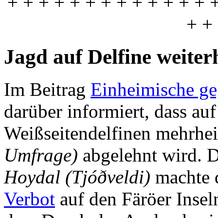
+ + + + + + + + + + + + + 
+ +
Jagd auf Delfine weiter
Im Beitrag
Einheimische ge
darüber informiert, dass au
Weißseitendelfinen mehrhei
Umfrage)
abgelehnt wird. D
Hoydal (Tjóðveldi)
machte d
Verbot
auf den Färöer Inse