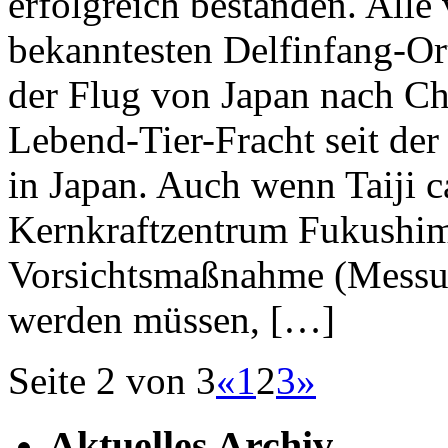
erfolgreich bestanden. Alle
bekanntesten Delfinfang-Ort
der Flug von Japan nach Chi
Lebend-Tier-Fracht seit de
in Japan. Auch wenn Taiji 
Kernkraftzentrum Fukushima 
Vorsichtsmaßnahme (Messung
werden müssen, […]
Seite 2 von 3
«
1
2
3
»
Aktuelles Archiv