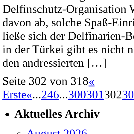
Delfinschutz-Organisation
davon ab, solche Spaß-Einr
ließe sich der Delfinarien-
in der Türkei gibt es nicht 
den andressierten […]
Seite 302 von 318
«
Erste
«
...
2
4
6
...
300
301
302
30
Aktuelles Archiv
August 2026