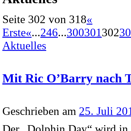
Seite 302 von 318
«
Erste
«
...
2
4
6
...
300
301
302
30
Aktuelles
Mit Ric O’Barry nach T
Geschrieben am
25. Juli 20
Der „Dolphin Day“ wird in 